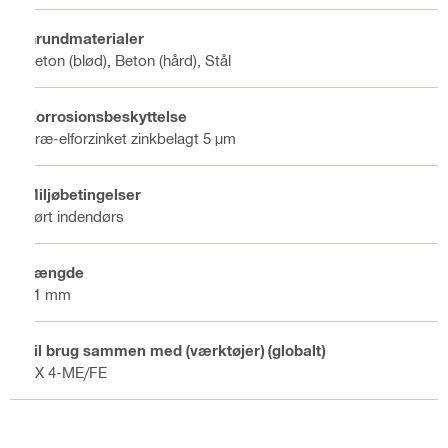
Grundmaterialer
Beton (blød), Beton (hård), Stål
Korrosionsbeskyttelse
Præ-elforzinket zinkbelagt 5 μm
Miljøbetingelser
Tørt indendørs
Længde
21 mm
Til brug sammen med (værktøjer) (globalt)
BX 4-ME/FE