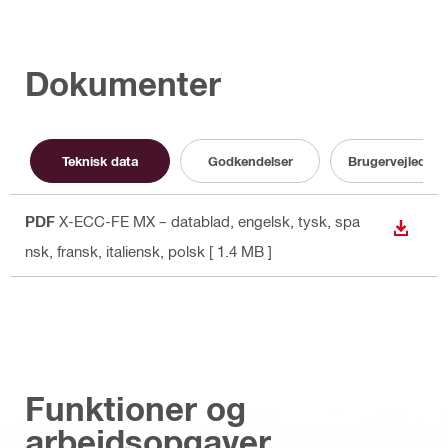
Dokumenter
Teknisk data
Godkendelser
Brugervejlednin
PDF
X-ECC-FE MX – datablad
, engelsk, tysk, spa
DOWN
nsk, fransk, italiensk, polsk
[ 1.4 MB ]
Funktioner og
arbejdsopgaver