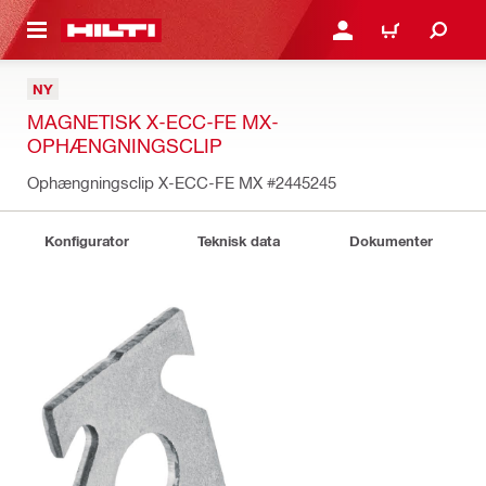
IL HOVEDINDHOLD
LOG IND ELLER REGIST
INDKØBSKURV
NY
MAGNETISK X-ECC-FE MX-
OPHÆNGNINGSCLIP
Ophængningsclip X-ECC-FE MX
#2445245
Konfigurator
Teknisk data
Dokumenter