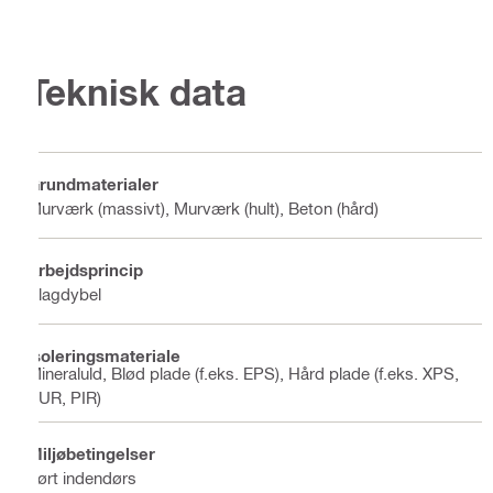
Teknisk data
Grundmaterialer
Murværk (massivt), Murværk (hult), Beton (hård)
Arbejdsprincip
Slagdybel
Isoleringsmateriale
Mineraluld, Blød plade (f.eks. EPS), Hård plade (f.eks. XPS,
PUR, PIR)
Miljøbetingelser
Tørt indendørs