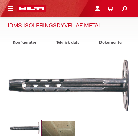
IL HOVEDINDHOLD
LOG IND ELLER REGIST
INDKØBSKURV
IDMS ISOLERINGSDYVEL AF METAL
Konfigurator
Teknisk data
Dokumenter