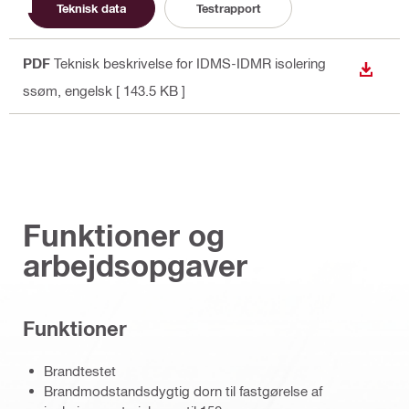
Teknisk data
Testrapport
PDF
Teknisk beskrivelse for IDMS-IDMR isolering
DOWN
ssøm
, engelsk
[ 143.5 KB ]
Funktioner og
arbejdsopgaver
Funktioner
Brandtestet
Brandmodstandsdygtig dorn til fastgørelse af