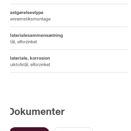
Fastgørelsestype
Gennemstiksmontage
Materialesammensætning
Stål, elforzinket
Materiale, korrosion
Kulstofstål, elforzinket
Dokumenter