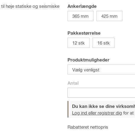
 til høje statiske og seismiske
Ankerlængde
365 mm
425 mm
Pakkestørrelse
12 stk
16 stk
Produktmuligheder
Vælg venligst
Antal
Du kan ikke se dine virksom
Log ind eller registrer dig
for at
Rabatteret nettopris