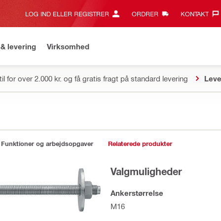
LOG IND ELLER REGISTRER
ORDRER
KONTAKT‎
& levering
Virksomhed
il for over 2.000 kr. og få gratis fragt på standard levering
Leve
Funktioner og arbejdsopgaver
Relaterede produkter
Valgmuligheder
Ankerstørrelse
M16