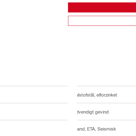
Kulstofstål, elforzinket
Udvendigt gevind
Brand, ETA, Seismisk