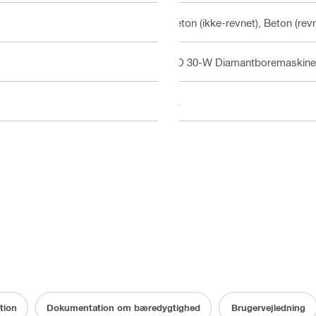
Beton (ikke-revnet), Beton (rev
DD 30-W Diamantboremaskine
Ja
tion
Dokumentation om bæredygtighed
Brugervejledning