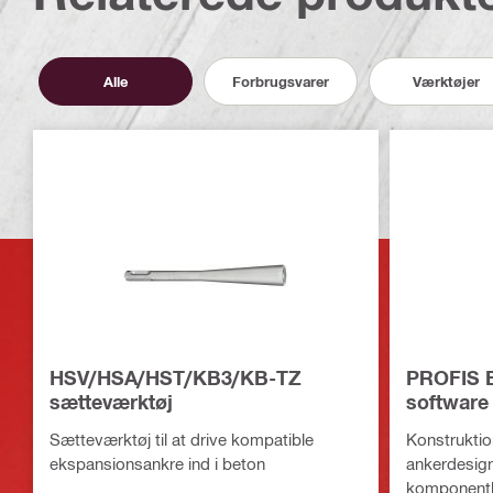
Alle
Forbrugsvarer
Værktøjer
HSV/HSA/HST/KB3/KB-TZ
PROFIS E
sætteværktøj
software 
Sætteværktøj til at drive kompatible
Konstruktion
ekspansionsankre ind i beton
ankerdesig
komponent