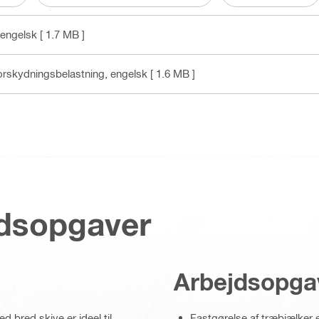
 engelsk
[ 1.7 MB ]
forskydningsbelastning
, engelsk
[ 1.6 MB ]
jdsopgaver
Arbejdsopga
 bred skive er ideel til
Fastgørelse af træbjælker e