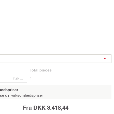
Total
pieces
Pakker
1
hedspriser
 se din virksomhedspriser.
Fra DKK 3.418,44