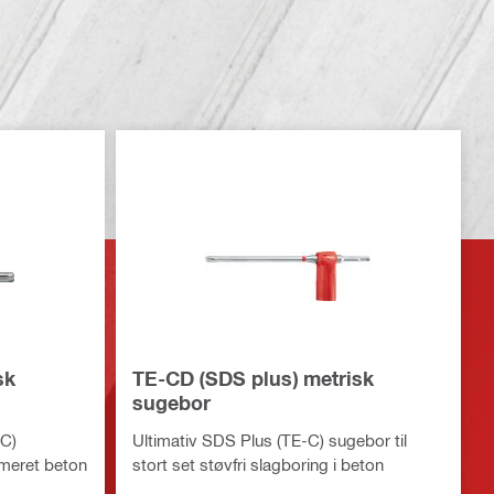
sk
TE-CD (SDS plus) metrisk
sugebor
-C)
Ultimativ SDS Plus (TE-C) sugebor til
rmeret beton
stort set støvfri slagboring i beton