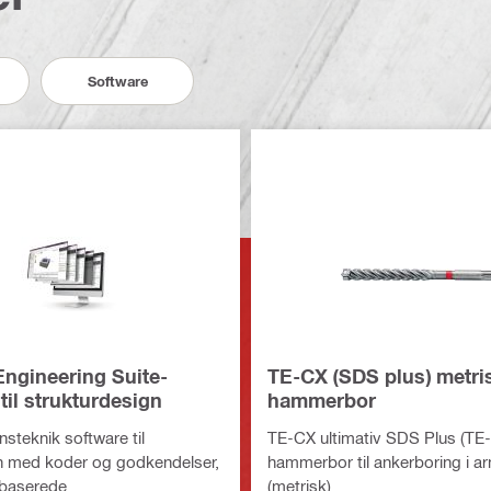
Software
ngineering Suite-
TE-CX (SDS plus) metri
til strukturdesign
hammerbor
steknik software til
TE-CX ultimativ SDS Plus (TE
n med koder og godkendelser,
hammerbor til ankerboring i a
baserede
(metrisk)