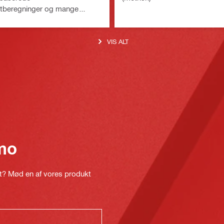
ntberegninger og mange
 fastgørelsemetoder
VIS ALT
mo
kt? Mød en af vores produkt