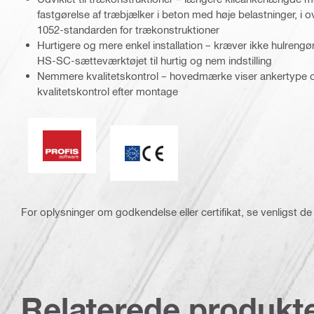
fastgørelse af træbjælker i beton med høje belastninger, 
1052-standarden for trækonstruktioner
Hurtigere og mere enkel installation – kræver ikke hulrengø
HS-SC-sætteværktøjet til hurtig og nem indstilling
Nemmere kvalitetskontrol – hovedmærke viser ankertype og
kvalitetskontrol efter montage
PROFIS-software
CE mark
For oplysninger om godkendelse eller certifikat, se venligst de
Relaterede produkt