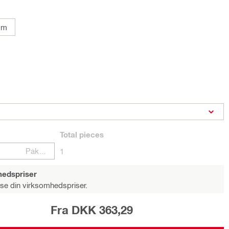
mm
Total
pieces
Pakker
1
hedspriser
 se din virksomhedspriser.
Fra DKK 363,29