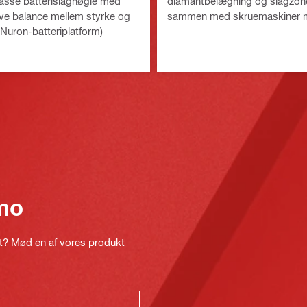
asse batterislagnøgle med
diamantbelægning og slagzone 
ive balance mellem styrke og
sammen med skruemaskiner 
(Nuron-batteriplatform)
mo
kt? Mød en af vores produkt