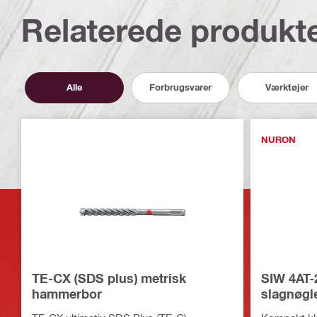
Relaterede produkt
Alle
Forbrugsvarer
Værktøjer
NURON
TE-CX (SDS plus) metrisk
SIW 4AT-
hammerbor
slagnøgl