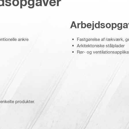
jdsopgaver
Arbejdsopga
entionelle ankre
Fastgørelse af rækværk, g
Arkitektoniske stålplader
Rør- og ventilationsapplika
 enkelte produkter.