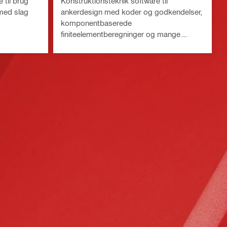
til brug
Konstruktionsteknik software til
med slag
ankerdesign med koder og godkendelser,
komponentbaserede
finiteelementberegninger og mange
forskellige fastgørelsemetoder