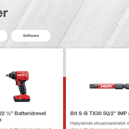
er
Software
22 ½” Batteridrevet
Bit S-B TX30 50/2" IMP 
e
Højtydende skruemaskinebit 