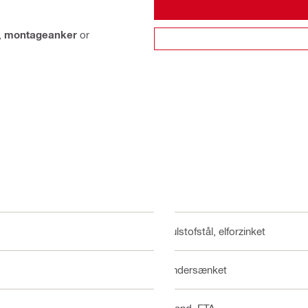
,
montageanker
or
Kulstofstål, elforzinket
Undersænket