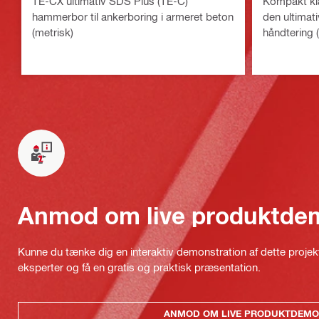
TE-CX ultimativ SDS Plus (TE-C)
Kompakt kl
hammerbor til ankerboring i armeret beton
den ultimat
(metrisk)
håndtering 
Anmod om live produktde
Kunne du tænke dig en interaktiv demonstration af dette proje
eksperter og få en gratis og praktisk præsentation.
ANMOD OM LIVE PRODUKTDEMO