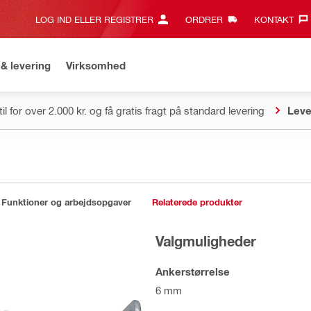
LOG IND ELLER REGISTRER
ORDRER
KONTAKT‎
& levering
Virksomhed
il for over 2.000 kr. og få gratis fragt på standard levering
Leve
Funktioner og arbejdsopgaver
Relaterede produkter
Valgmuligheder
Ankerstørrelse
6 mm