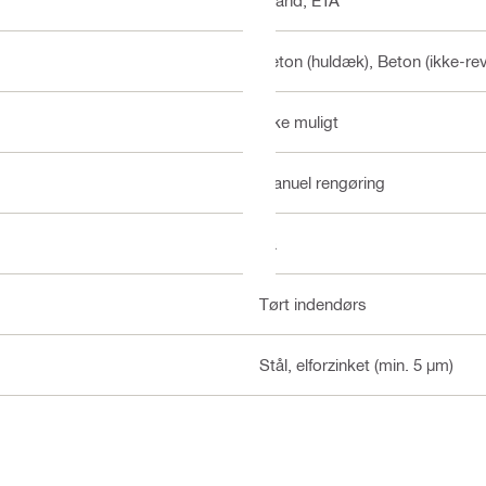
Brand, ETA
Beton (huldæk), Beton (ikke-rev
Ikke muligt
Manuel rengøring
Ja
Tørt indendørs
Stål, elforzinket (min. 5 µm)