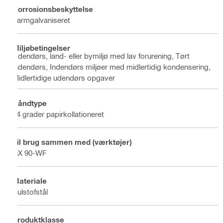
Korrosionsbeskyttelse
Varmgalvaniseret
Miljøbetingelser
Udendørs, land- eller bymiljø med lav forurening, Tørt
indendørs, Indendørs miljøer med midlertidig kondensering,
Midlertidige udendørs opgaver
Båndtype
34 grader papirkollationeret
Til brug sammen med (værktøjer)
GX 90-WF
Materiale
Kulstofstål
Produktklasse