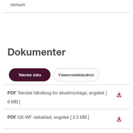
Premium
Dokumenter
Teknisk data
Ydeevnedeklaration
PDF
Teknisk håndbog for skudmontage
, engelsk
[
DOWN
6 MB ]
PDF
GX-WF-datablad
, engelsk
[ 2.5 MB ]
DOWN