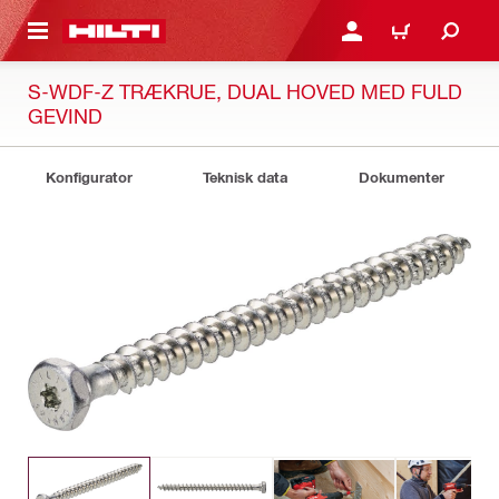
IL HOVEDINDHOLD
LOG IND ELLER REGIST
INDKØBSKURV
S-WDF-Z TRÆKRUE, DUAL HOVED MED FULD
GEVIND
Konfigurator
Teknisk data
Dokumenter