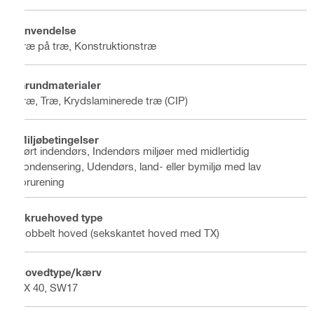
Anvendelse
Træ på træ, Konstruktionstræ
Grundmaterialer
Træ, Træ, Krydslaminerede træ (CIP)
Miljøbetingelser
Tørt indendørs, Indendørs miljøer med midlertidig
kondensering, Udendørs, land- eller bymiljø med lav
forurening
Skruehoved type
Dobbelt hoved (sekskantet hoved med TX)
Hovedtype/kærv
TX 40, SW17