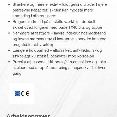
Stærkere og mere effektiv – fuldt gevind tillader højere
bæreevne kapacitet; skruen kan modstå mere
spænding i alle retninger
Bruger mindre tid på at skifte værktøj – dobbelt
skruehoved fungerer med både TX40 bits og toppe
Nemmere at fastgøre – lavere indskruningsmodstand
og lavere momentkrav til fastgørelse betyder længere
brugstid for dit værktøj
Længere holdbarhed – elforzinket, anti-friktions- og
zinkbelagt kulstofstål beskytter mod korrosion
Præcist afpassede Hilti-bore-/skruemaskiner og -bits –
hjælper med at opnå montering af højere kvalitet hver
gang
ETA_CE_Logo_2to1 (3608215)
Arbejdsopgaver