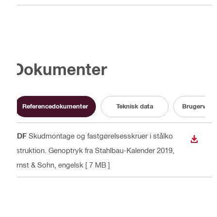
Dokumenter
Referencedokumenter
Teknisk data
Brugervejle
PDF
Skudmontage og fastgørelsesskruer i stålko
DOWN
nstruktion. Genoptryk fra Stahlbau-Kalender 2019,
Ernst & Sohn
, engelsk
[ 7 MB ]