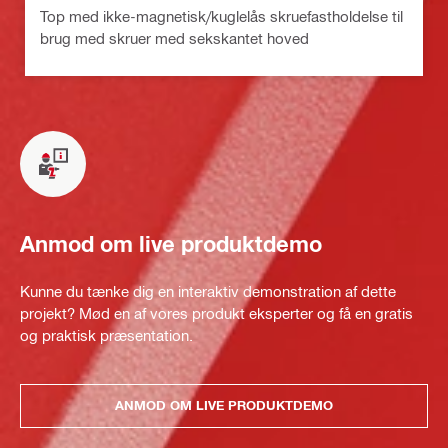
Top med ikke-magnetisk/kuglelås skruefastholdelse til
brug med skruer med sekskantet hoved
Anmod om live produktdemo
Kunne du tænke dig en interaktiv demonstration af dette
projekt? Mød en af vores produkt eksperter og få en gratis
og praktisk præsentation.
ANMOD OM LIVE PRODUKTDEMO