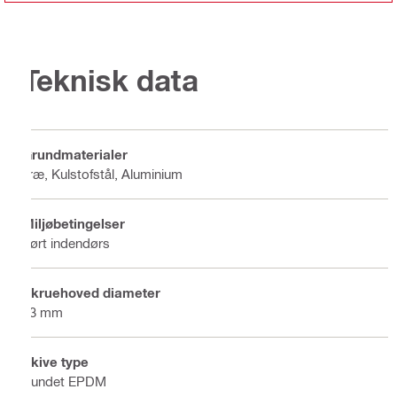
Teknisk data
Grundmaterialer
Træ, Kulstofstål, Aluminium
Miljøbetingelser
Tørt indendørs
Skruehoved diameter
13 mm
Skive type
Bundet EPDM