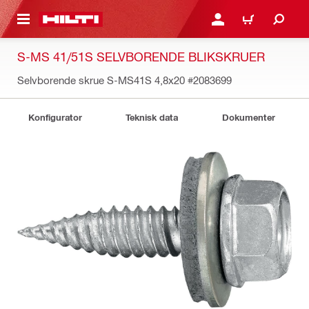
IL HOVEDINDHOLD
LOG IND ELLER REGIST
INDKØBSKURV
S-MS 41/51S SELVBORENDE BLIKSKRUER
Selvborende skrue S-MS41S 4,8x20
#2083699
Konfigurator
Teknisk data
Dokumenter