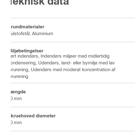
Teknisk data
Grundmaterialer
Kulstofstål, Aluminium
Miljøbetingelser
Tørt indendørs, Indendørs miljøer med midlertidig
kondensering, Udendørs, land- eller bymiljø med lav
forurening, Udendørs med moderat koncentration af
forurening
Længde
20 mm
Skruehoved diameter
10 mm