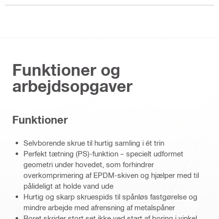
Funktioner og
arbejdsopgaver
Funktioner
Selvborende skrue til hurtig samling i ét trin
Perfekt tætning (PS)-funktion – specielt udformet
geometri under hovedet, som forhindrer
overkomprimering af EPDM-skiven og hjælper med til
pålideligt at holde vand ude
Hurtig og skarp skruespids til spånløs fastgørelse og
mindre arbejde med afrensning af metalspåner
Boret skrider stort set ikke ved start af boring i vinkel