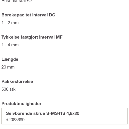
Rustfrist stål A2
Borekapacitet interval DC
1 - 2 mm
Tykkelse fastgjort interval MF
1 - 4 mm
Længde
20 mm
Pakkestørrelse
500 stk
Produktmuligheder
Selvborende skrue S-MS41S 4,8x20
#2083699