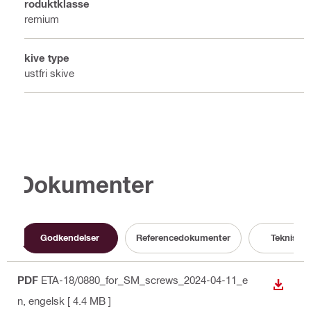
Produktklasse
Premium
Skive type
Rustfri skive
Dokumenter
Godkendelser
Referencedokumenter
Teknisk d
PDF
ETA-18/0880_for_SM_screws_2024-04-11_e
DOWN
n
, engelsk
[ 4.4 MB ]