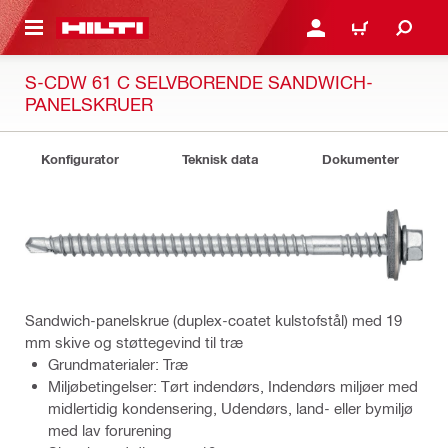
IL HOVEDINDHOLD
LOG IND ELLER REGIST
INDKØBSKURV
S-CDW 61 C SELVBORENDE SANDWICH-
PANELSKRUER
Konfigurator
Teknisk data
Dokumenter
Sandwich-panelskrue (duplex-coatet kulstofstål) med 19
mm skive og støttegevind til træ
Grundmaterialer: Træ
Miljøbetingelser: Tørt indendørs, Indendørs miljøer med
midlertidig kondensering, Udendørs, land- eller bymiljø
med lav forurening