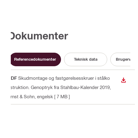
Dokumenter
Referencedokumenter
Teknisk data
Brugervejle
PDF
Skudmontage og fastgørelsesskruer i stålko
DOWN
nstruktion. Genoptryk fra Stahlbau-Kalender 2019,
Ernst & Sohn
, engelsk
[ 7 MB ]