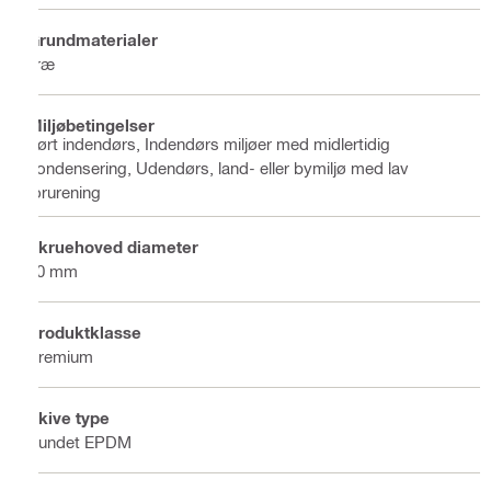
Grundmaterialer
Træ
Miljøbetingelser
Tørt indendørs, Indendørs miljøer med midlertidig
kondensering, Udendørs, land- eller bymiljø med lav
forurening
Skruehoved diameter
10 mm
Produktklasse
Premium
Skive type
Bundet EPDM