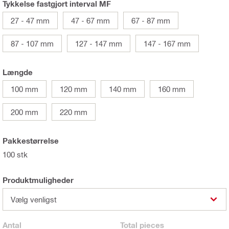
Tykkelse fastgjort interval MF
27 - 47 mm
47 - 67 mm
67 - 87 mm
87 - 107 mm
127 - 147 mm
147 - 167 mm
Længde
100 mm
120 mm
140 mm
160 mm
200 mm
220 mm
Pakkestørrelse
100 stk
Produktmuligheder
Vælg venligst
Antal
Total
pieces