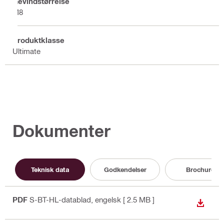
Gevindstørrelse
M8
Produktklasse
Ultimate
Dokumenter
Teknisk data
Godkendelser
Brochure
PDF
S-BT-HL-datablad
, engelsk
[ 2.5 MB ]
DOWN