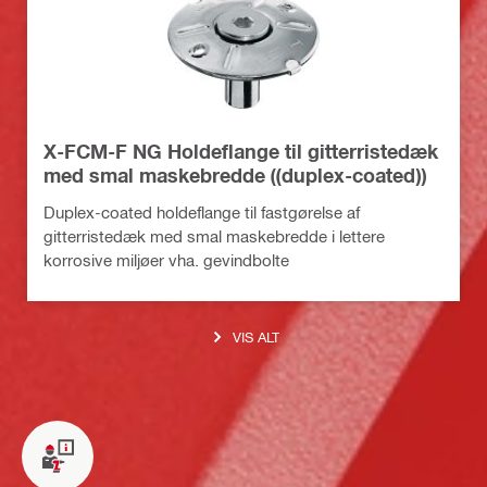
X-FCM-F NG Holdeflange til gitterristedæk
med smal maskebredde ((duplex-coated))
Duplex-coated holdeflange til fastgørelse af
gitterristedæk med smal maskebredde i lettere
korrosive miljøer vha. gevindbolte
VIS ALT