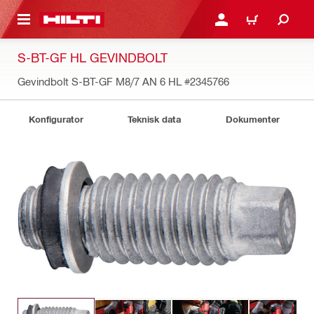
IL HOVEDINDHOLD
LOG IND ELLER REGIST
INDKØBSKURV
S-BT-GF HL GEVINDBOLT
Gevindbolt S-BT-GF M8/7 AN 6 HL
#2345766
Konfigurator
Teknisk data
Dokumenter