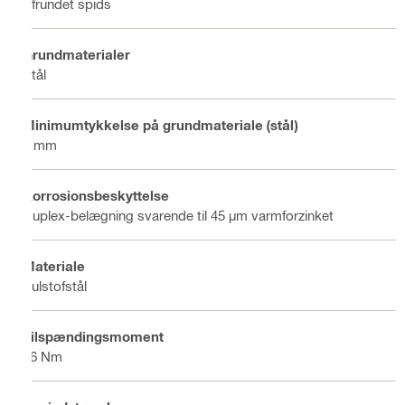
Afrundet spids
Grundmaterialer
Stål
Minimumtykkelse på grundmateriale (stål)
6 mm
Korrosionsbeskyttelse
Duplex-belægning svarende til 45 µm varmforzinket
Materiale
Kulstofstål
Tilspændingsmoment
16 Nm