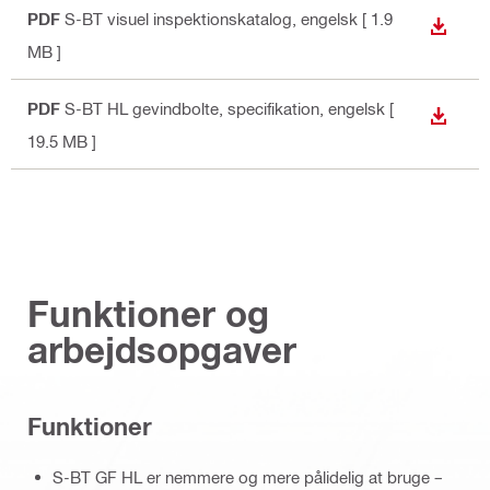
PDF
S-BT visuel inspektionskatalog
, engelsk
[ 1.9
DOWN
MB ]
PDF
S-BT HL gevindbolte, specifikation
, engelsk
[
DOWN
19.5 MB ]
Funktioner og
arbejdsopgaver
Funktioner
S-BT GF HL er nemmere og mere pålidelig at bruge –