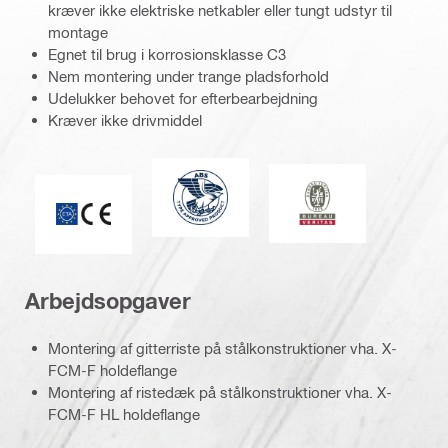
kræver ikke elektriske netkabler eller tungt udstyr til
montage
Egnet til brug i korrosionsklasse C3
Nem montering under trange pladsforhold
Udelukker behovet for efterbearbejdning
Kræver ikke drivmiddel
American Bureau of Shipping
Bureau Veritas
CE-mærke
Arbejdsopgaver
Montering af gitterriste på stålkonstruktioner vha. X-
FCM-F holdeflange
Montering af ristedæk på stålkonstruktioner vha. X-
FCM-F HL holdeflange