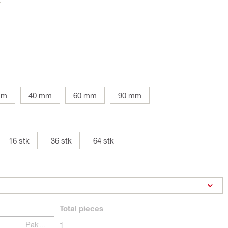
mm
40 mm
60 mm
90 mm
16 stk
36 stk
64 stk
Total
pieces
Pakker
1