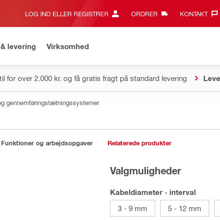
LOG IND ELLER REGISTRER
ORDRER
KONTAKT‎
& levering
Virksomhed
il for over 2.000 kr. og få gratis fragt på standard levering
Leve
og gennemføringstætningssystemer
Funktioner og arbejdsopgaver
Relaterede produkter
Valgmuligheder
Kabeldiameter - interval
3 - 9 mm
5 - 12 mm