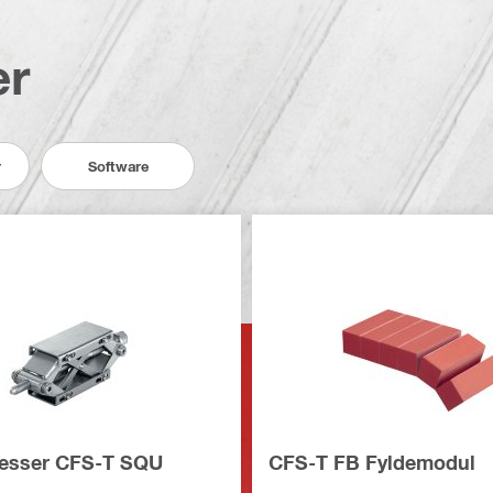
er
r
Software
esser CFS-T SQU
CFS-T FB Fyldemodul