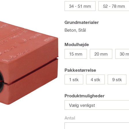
34 - 51 mm
52 - 78 mm
Grundmaterialer
Beton, Stål
Modulhøjde
15 mm
20 mm
30 
Pakkestørrelse
1 stk
4 stk
9 stk
Produktmuligheder
Vælg venligst
Antal