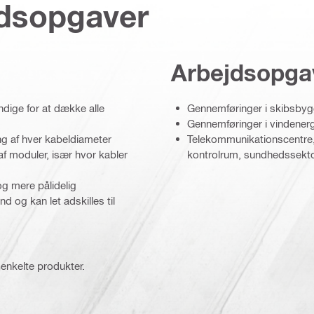
jdsopgaver
Arbejdsopga
ndige for at dække alle
Gennemføringer i skibsbygg
Gennemføringer i vindener
ng af hver kabeldiameter
Telekommunikationscentre,
 moduler, især hvor kabler
kontrolrum, sundhedssekt
g mere pålidelig
d og kan let adskilles til
 enkelte produkter.