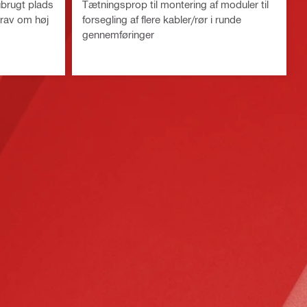
ubrugt plads
Tætningsprop til montering af moduler til
krav om høj
forsegling af flere kabler/rør i runde
gennemføringer