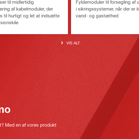
r til midlertidig
Fyldemoduler til forsegling af 
ring af kabelmoduler, der
i sikringssystemer, når der er 
 til hurtigt og let at indsætte
vand- og gastæthed
sionskile
VIS ALT
mo
kt? Mød en af vores produkt