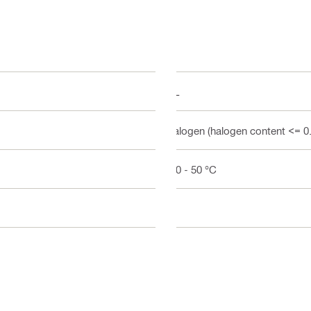
UL
Halogen (halogen content <= 0
-20 - 50 °C
E