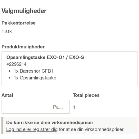
Valgmuligheder
Pakkestørrelse
1 stk
Produktmuligheder
Opsamlingstaske EXO-O1 / EXO-S
#2296214
1x Bæresnor CFB1
1x Opsamlingstaske
Antal
Total
pieces
Pakker
1
Du kan ikke se dine virksomhedspriser
Log ind eller registrer dig
for at se din virksomhedspriser.