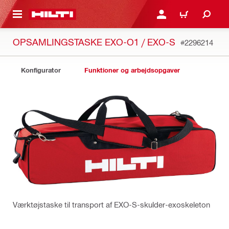
IL HOVEDINDHOLD
LOG IND ELLER REGIST
INDKØBSKURV
OPSAMLINGSTASKE EXO-O1 / EXO-S
#2296214
Konfigurator
Funktioner og arbejdsopgaver
Værktøjstaske til transport af EXO-S-skulder-exoskeleton