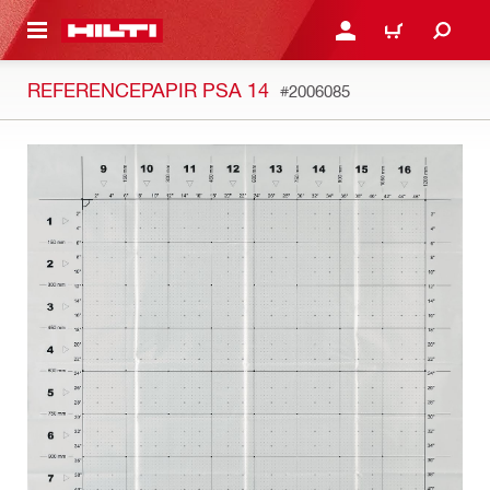
IL HOVEDINDHOLD
LOG IND ELLER REGIST
INDKØBSKURV
REFERENCEPAPIR PSA 14
#2006085