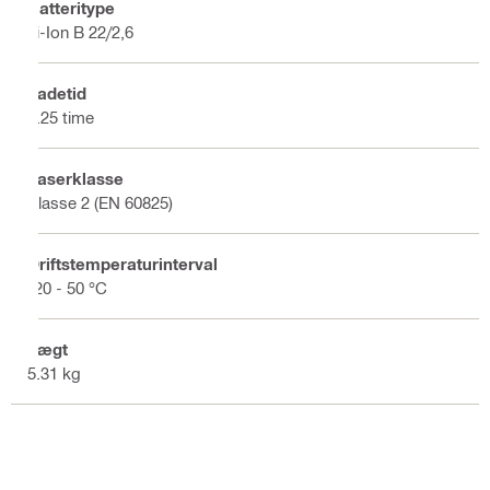
Batteritype
Li-Ion B 22/2,6
Ladetid
0.25 time
Laserklasse
Klasse 2 (EN 60825)
Driftstemperaturinterval
-20 - 50 °C
Vægt
5.31 kg