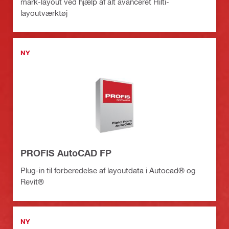
mark-layout ved hjælp af alt avanceret Hilti-
layoutværktøj
NY
PROFIS AutoCAD FP
Plug-in til forberedelse af layoutdata i Autocad® og
Revit®
NY