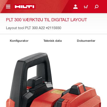
IL HOVEDINDHOLD
LOG IND ELLER REGIST
INDKØBSKURV
PLT 300 VÆRKTØJ TIL DIGITALT LAYOUT
Layout tool PLT 300 A22
#2115930
Konfigurator
Teknisk data
Dokumenter