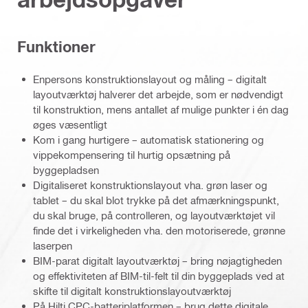
Funktioner
Enpersons konstruktionslayout og måling – digitalt
layoutværktøj halverer det arbejde, som er nødvendigt
til konstruktion, mens antallet af mulige punkter i én dag
øges væsentligt
Kom i gang hurtigere – automatisk stationering og
vippekompensering til hurtig opsætning på
byggepladsen
Digitaliseret konstruktionslayout vha. grøn laser og
tablet – du skal blot trykke på det afmærkningspunkt,
du skal bruge, på controlleren, og layoutværktøjet vil
finde det i virkeligheden vha. den motoriserede, grønne
laserpen
BIM-parat digitalt layoutværktøj – bring nøjagtigheden
og effektiviteten af BIM-til-felt til din byggeplads ved at
skifte til digitalt konstruktionslayoutværktøj
På Hilti CPC-batteriplatformen – brug dette digitale