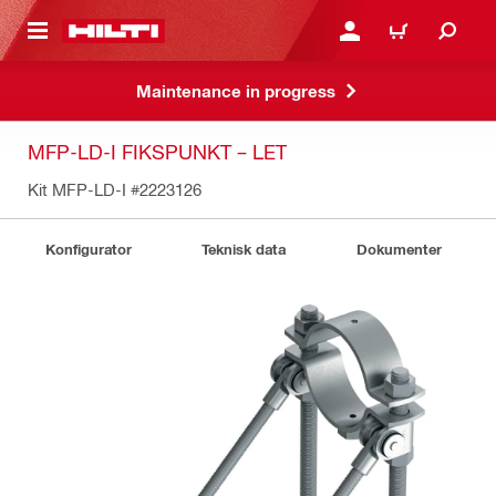
IL HOVEDINDHOLD
LOG IND ELLER REGIST
INDKØBSKURV
Maintenance in progress
MFP-LD-I FIKSPUNKT – LET
Kit MFP-LD-I
#2223126
Konfigurator
Teknisk data
Dokumenter