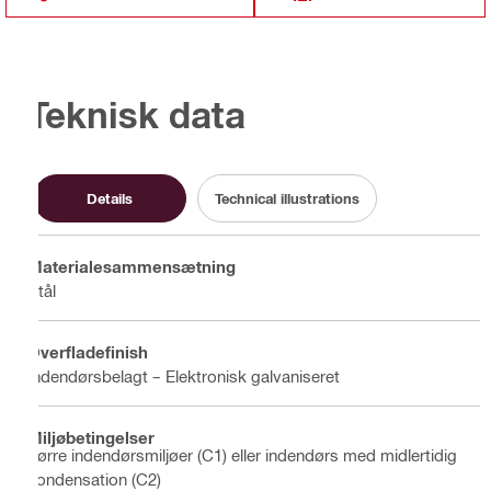
Teknisk data
Details
Technical illustrations
Materialesammensætning
Stål
Overfladefinish
Indendørsbelagt – Elektronisk galvaniseret
Miljøbetingelser
Tørre indendørsmiljøer (C1) eller indendørs med midlertidig
kondensation (C2)