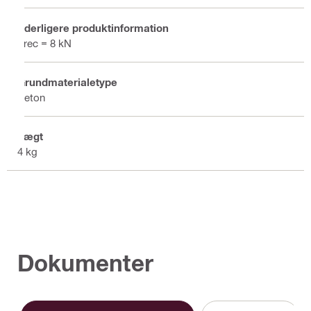
Yderligere produktinformation
Frec = 8 kN
Grundmaterialetype
Beton
Vægt
4 kg
Dokumenter