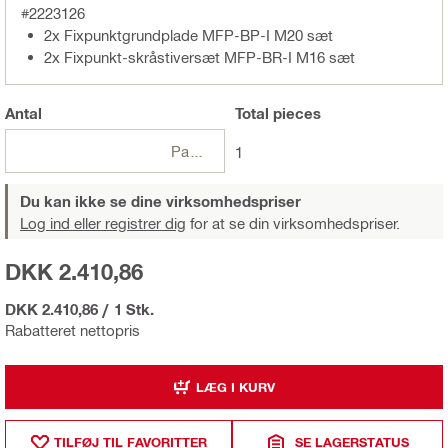
#2223126
2x Fixpunktgrundplade MFP-BP-I M20 sæt
2x Fixpunkt-skråstiversæt MFP-BR-I M16 sæt
Antal
Total
pieces
Pakker
1
Du kan ikke se dine virksomhedspriser
Log ind eller registrer dig
for at se din virksomhedspriser.
DKK 2.410,86
DKK 2.410,86
/
1 Stk.
Rabatteret nettopris
LÆG I KURV
TILFØJ TIL FAVORITTER
SE LAGERSTATUS