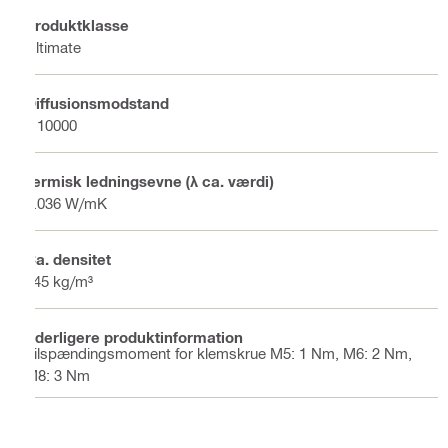
Produktklasse
Ultimate
Diffusionsmodstand
≥ 10000
Termisk ledningsevne (λ ca. værdi)
0.036 W/mK
Ca. densitet
145 kg/m³
Yderligere produktinformation
Tilspændingsmoment for klemskrue M5: 1 Nm, M6: 2 Nm,
M8: 3 Nm