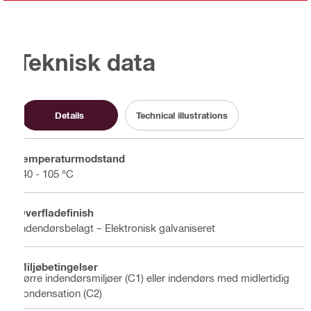
Teknisk data
Details
Technical illustrations
Temperaturmodstand
-40 - 105 °C
Overfladefinish
Indendørsbelagt – Elektronisk galvaniseret
Miljøbetingelser
Tørre indendørsmiljøer (C1) eller indendørs med midlertidig
kondensation (C2)