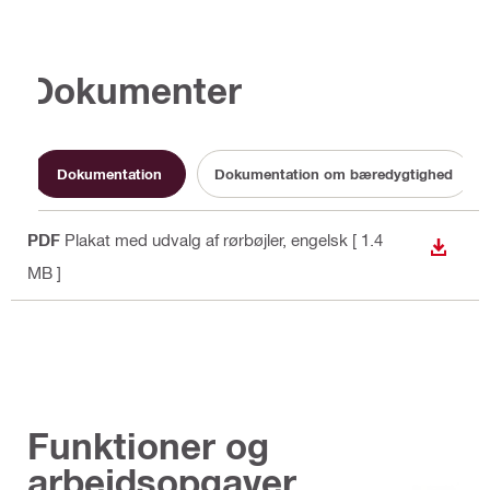
Dokumenter
Dokumentation
Dokumentation om bæredygtighed
PDF
Plakat med udvalg af rørbøjler
, engelsk
[ 1.4
DOWN
MB ]
Funktioner og
arbejdsopgaver