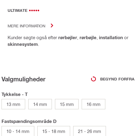
ULTIMATE
MERE INFORMATION
Kunder søgte også efter
rørbøjler
,
rørbøjle
,
installation
or
skinnesystem
.
Valgmuligheder
BEGYND FORFRA
Tykkelse - T
13 mm
14 mm
15 mm
16 mm
Fastspændingsområde D
10 - 14 mm
15 - 18 mm
21 - 26 mm