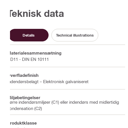
Teknisk data
Details
Technical illustrations
Materialesammensætning
DD11 - DIN EN 10111
Overfladefinish
Indendørsbelagt – Elektronisk galvaniseret
Miljøbetingelser
Tørre indendørsmiljøer (C1) eller indendørs med midlertidig
kondensation (C2)
Produktklasse