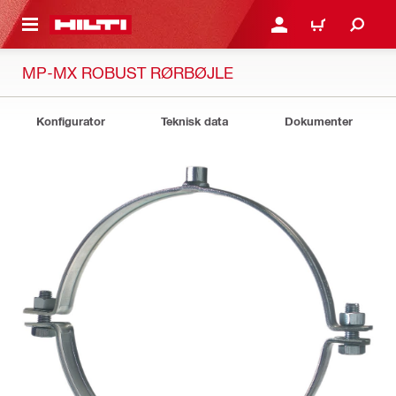
IL HOVEDINDHOLD
LOG IND ELLER REGIST
INDKØBSKURV
MP-MX ROBUST RØRBØJLE
Konfigurator
Teknisk data
Dokumenter