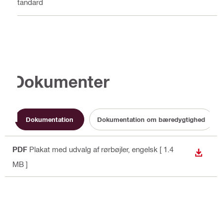
Standard
Dokumenter
Dokumentation
Dokumentation om bæredygtighed
PDF
Plakat med udvalg af rørbøjler
, engelsk
[ 1.4
DOWN
MB ]