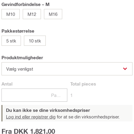
Gevindforbindelse – M
M10
M12
M16
Pakkestørrelse
5 stk
10 stk
Produktmuligheder
Vælg venligst
Antal
Total
pieces
Pakker
1
Du kan ikke se dine virksomhedspriser
Log ind eller registrer dig
for at se din virksomhedspriser.
Fra DKK 1.821,00