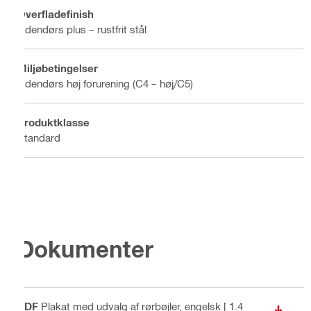
Overfladefinish
Udendørs plus – rustfrit stål
Miljøbetingelser
Udendørs høj forurening (C4 – høj/C5)
Produktklasse
Standard
Dokumenter
PDF
Plakat med udvalg af rørbøjler
, engelsk
[ 1.4