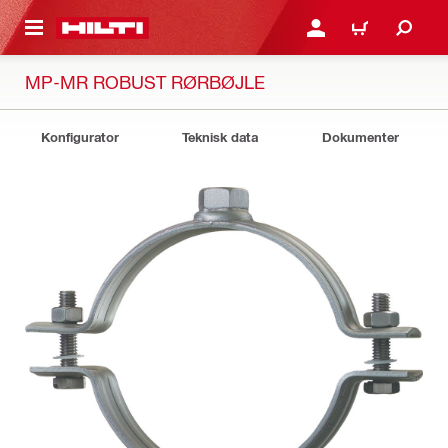
IL HOVEDINDHOLD
LOG IND ELLER REGIST
INDKØBSKURV
MP-MR ROBUST RØRBØJLE
Konfigurator
Teknisk data
Dokumenter