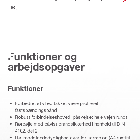
DOWN
MB ]
Funktioner og
arbejdsopgaver
Funktioner
Forbedret stivhed takket være profileret
fastspændingsbånd
Robust forbindelseshoved, påsvejset hele vejen rundt
Rørbøjle med påvist brandsikkerhed i henhold til DIN
4102, del 2
Høj modstandsdygtighed over for korrosion (A4 rustfrit