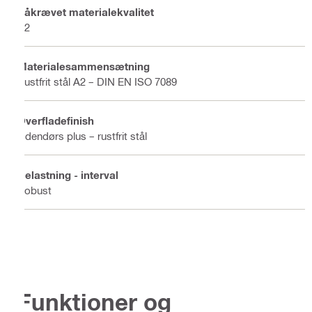
Påkrævet materialekvalitet
A2
Materialesammensætning
Rustfrit stål A2 – DIN EN ISO 7089
Overfladefinish
Udendørs plus – rustfrit stål
Belastning - interval
Robust
Funktioner og