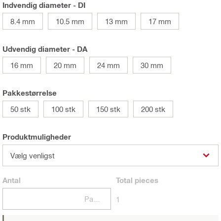
Indvendig diameter - DI
8.4 mm
10.5 mm
13 mm
17 mm
Udvendig diameter - DA
16 mm
20 mm
24 mm
30 mm
Pakkestørrelse
50 stk
100 stk
150 stk
200 stk
Produktmuligheder
Vælg venligst
Antal
Total
pieces
Pakker
1