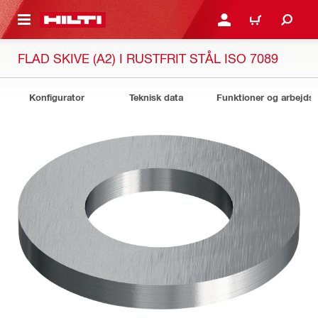
IL HOVEDINDHOLD
LOG IND ELLER REGIST
INDKØBSKURV
FLAD SKIVE (A2) I RUSTFRIT STÅL ISO 7089
Konfigurator
Teknisk data
Funktioner og arbejds