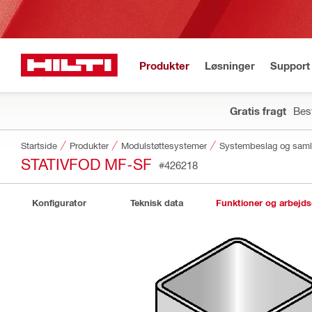
Produkter
Løsninger
Support 
Gratis fragt
Best
Startside
Produkter
Modulstøttesystemer
Systembeslag og saml
STATIVFOD MF-SF
#426218
Konfigurator
Teknisk data
Funktioner og arbejd