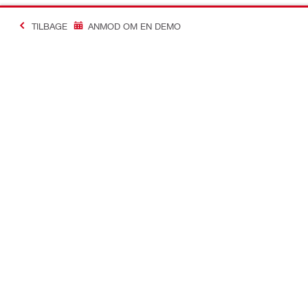
TILBAGE
ANMOD OM EN DEMO
Making Constructio
Kontakt
Links
Kontakt os
Din konto
Find din Hilti Store
Ordre og til
Bliv kontaktet
Værktøjsstyr