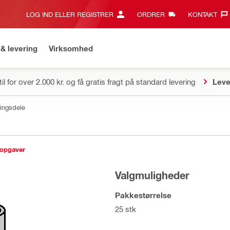
LOG IND ELLER REGISTRER
ORDRER
KONTAKT‎
& levering
Virksomhed
il for over 2.000 kr. og få gratis fragt på standard levering
Leve
ingsdele
sopgaver
Valgmuligheder
Pakkestørrelse
25 stk