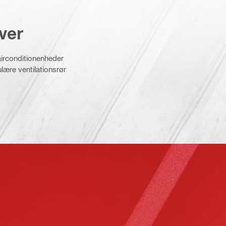
ver
airconditionenheder
ulære ventilationsrør