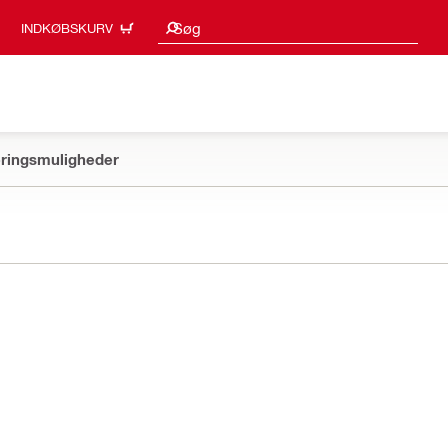
Søgeresultater
Søg
INDKØBSKURV
ringsmuligheder