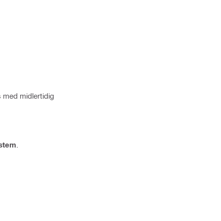
s med midlertidig
stem
.