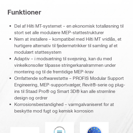
Funktioner
Del af Hilti MT-systemet – en økonomisk totalløsning til
stort set alle modulære MEP-støttestrukturer
Nem at installere – kompatibel med Hilti MT vridlås, et
hurtigere alternativ til fjedermøtrikker til samling af et
modulært støttesystem
Adaptiv – i modsætning til svejsning, kan du med
vinkelkonsoller tilpasse stringerkanalrammen under
montering og til de fremtidige MEP-krav
Omfattende softwarestøtte – PROFIS Modular Support
Engineering, MEP-supportvælger, Revit®-serie og plug-
ins til Staad Pro® og Smart 3D® kan alle strømline
design og ordrer
Korrosionsbestandighed – varmgalvaniseret for at
beskytte mod fugt og kemisk korrosion
DNV
Eurocode
CE EN 1090 mærke