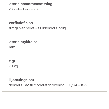
Materialesammensætning
Q235 eller bedre stål
Overfladefinish
Varmgalvaniseret – til udendørs brug
Materialetykkelse
4 mm
Vægt
0.79 kg
Miljøbetingelser
Udendørs, lav til moderat forurening (C3/C4 – lav)