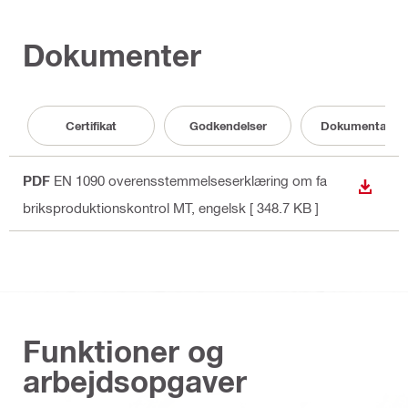
Dokumenter
Certifikat
Godkendelser
Dokumentation
PDF
EN 1090 overensstemmelseserklæring om fa
DOWN
briksproduktionskontrol MT
, engelsk
[ 348.7 KB ]
Funktioner og
arbejdsopgaver