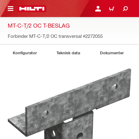
IL HOVEDINDHOLD
LOG IND ELLER REGIST
INDKØBSKURV
MT-C-T/2 OC T-BESLAG
Forbinder MT-C-T/2 OC transversal
#2272055
Konfigurator
Teknisk data
Dokumenter