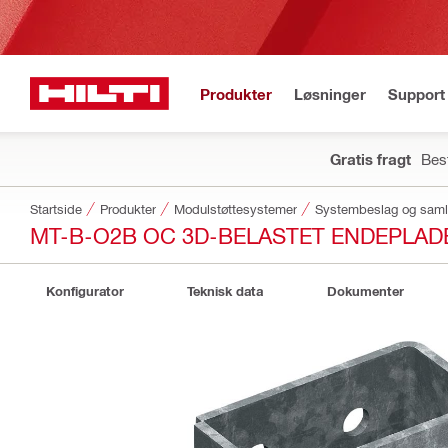
Produkter
Løsninger
Support 
Gratis fragt
Best
Startside
Produkter
Modulstøttesystemer
Systembeslag og saml
MT-B-O2B OC 3D-BELASTET ENDEPLAD
Konfigurator
Teknisk data
Dokumenter