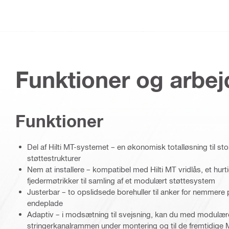
Funktioner og arbe
Funktioner
Del af Hilti MT-systemet – en økonomisk totalløsning til st
støttestrukturer
Nem at installere – kompatibel med Hilti MT vridlås, et hurtig
fjedermøtrikker til samling af et modulært støttesystem
Justerbar – to opslidsede borehuller til anker for nemmere 
endeplade
Adaptiv – i modsætning til svejsning, kan du med modulær
stringerkanalrammen under montering og til de fremtidige