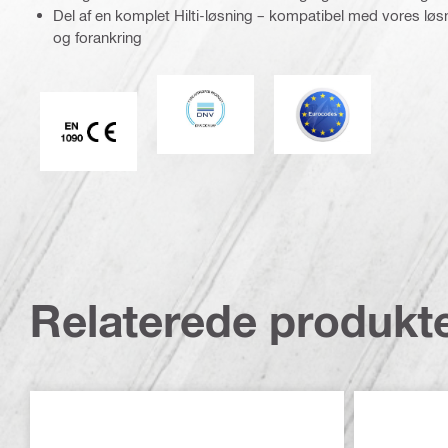
Del af en komplet Hilti-løsning – kompatibel med vores løs
og forankring
DNV
Eurocode
CE EN 1090 mærke
Relaterede produkt