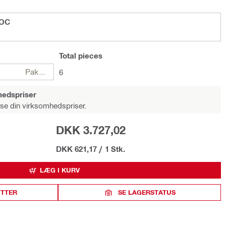
 OC
Total
pieces
Pakker
6
hedspriser
 se din virksomhedspriser.
DKK 3.727,02
DKK 621,17
/
1 Stk.
LÆG I KURV
ITTER
SE LAGERSTATUS