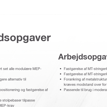
jdsopgaver
Arbejdsopga
ort set alle modulære MEP-
Fastgørelse af MT-stringerk
Fastgørelse af MT-stringer
ere alternativ til
Forankring af metalstruktur
kræves modstand over for
positionering og fastgørelse af
Passende til brug i moderat
e stolpebaser tilpasse
 MEP-krav