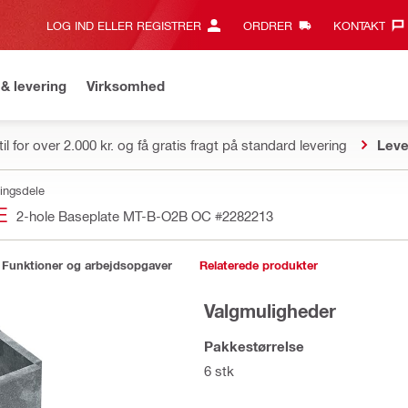
LOG IND ELLER REGISTRER
ORDRER
KONTAKT‎
& levering
Virksomhed
il for over 2.000 kr. og få gratis fragt på standard levering
Leve
ingsdele
E
2-hole Baseplate MT-B-O2B OC
#2282213
Funktioner og arbejdsopgaver
Relaterede produkter
Valgmuligheder
Pakkestørrelse
6 stk