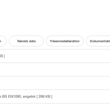
n
Teknisk data
Ydeevnedeklaration
Dokumentati
B ]
ce BS EN1090
, engelsk
[ 288 KB ]