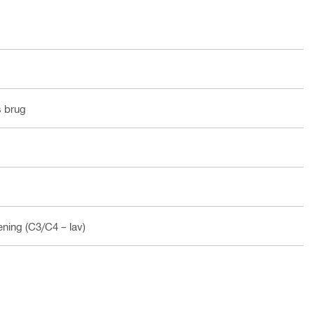
s brug
ening (C3/C4 – lav)