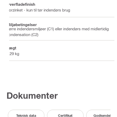
Overfladefinish
Forzinket - kun til tør indendørs brug
Miljøbetingelser
Tørre indendørsmiljøer (C1) eller indendørs med midlertidig
kondensation (C2)
Vægt
0.29 kg
Dokumenter
Teknisk data
Certifikat
Godkendelser