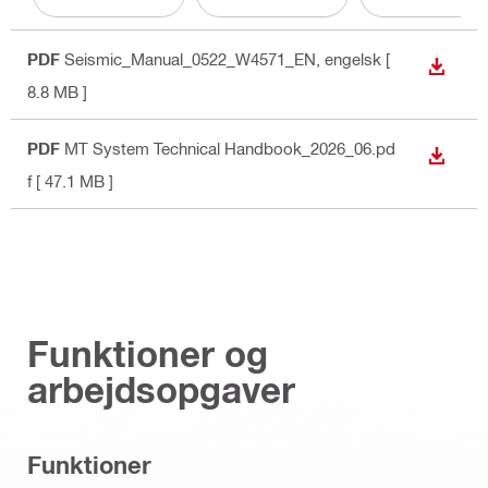
PDF
Seismic_Manual_0522_W4571_EN
, engelsk
[
DOWN
8.8 MB ]
PDF
MT System Technical Handbook_2026_06.pd
DOWN
f
[ 47.1 MB ]
Funktioner og
arbejdsopgaver
Funktioner