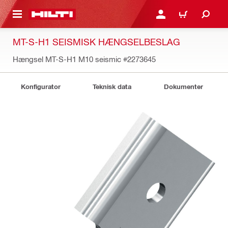
IL HOVEDINDHOLD
LOG IND ELLER REGIST
INDKØBSKURV
MT-S-H1 SEISMISK HÆNGSELBESLAG
Hængsel MT-S-H1 M10 seismic
#2273645
Konfigurator
Teknisk data
Dokumenter