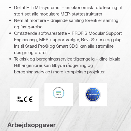
Del af Hilti MT-systemet – en økonomisk totalløsning til
stort set alle modulære MEP-støttestrukturer
Nem at montere – drejende samling forenkler samling
og fastgørelse
Omfattende softwarestøtte – PROFIS Modular Support
Engineering, MEP-supportvælger, Revit®-serie og plug-
ins til Staad Pro® og Smart 3D® kan alle strømline
design og ordrer
Teknisk og beregningsservice tilgængelig – dine lokale
Hilti-ingeniører kan tilbyde rådgivning og
beregningsservice i mere komplekse projekter
DNV
Eurocode
CE EN 1090 mærke
Arbejdsopgaver