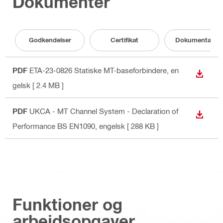
Dokumenter
Godkendelser
Certifikat
Dokumentation
PDF
ETA-23-0826 Statiske MT-baseforbindere
, en
DOWN
gelsk
[ 2.4 MB ]
PDF
UKCA - MT Channel System - Declaration of
DOWN
Performance BS EN1090
, engelsk
[ 288 KB ]
Funktioner og
arbejdsopgaver