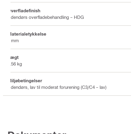
Overfladefinish
Udendørs overfladebehandling – HDG
Materialetykkelse
6 mm
Vægt
0.56 kg
Miljøbetingelser
Udendørs, lav til moderat forurening (C3/C4 – lav)