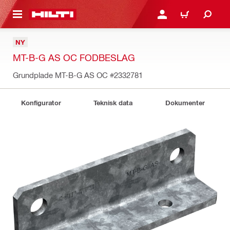
IL HOVEDINDHOLD
LOG IND ELLER REGIST
INDKØBSKURV
NY
MT-B-G AS OC FODBESLAG
Grundplade MT-B-G AS OC
#2332781
Konfigurator
Teknisk data
Dokumenter