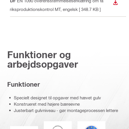
PDF
EN 1090 overensstemmelseserklæring om fa
DOWN
briksproduktionskontrol MT
, engelsk
[ 348.7 KB ]
Funktioner og
arbejdsopgaver
Funktioner
Specielt designet til opgaver med hævet gulv
Konstrueret med højere bæreevne
Justerbart gulvniveau - gør montageprocessen lettere
DNV
Eurocode