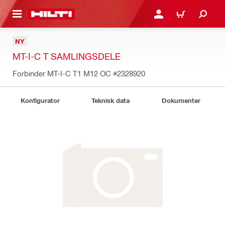
IL HOVEDINDHOLD
LOG IND ELLER REGIST
INDKØBSKURV
NY
MT-I-C T SAMLINGSDELE
Forbinder MT-I-C T1 M12 OC
#2328920
Konfigurator
Teknisk data
Dokumenter