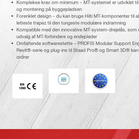
Komplekse krav om minimum – MT-systemet er udviklet til at
og montering på byggepladsen
Forenklet design – du kan bruge Hilti MT-komponenter til al
letteste trapez til den tungeste modulære indramning
Kompatible med den innovative MT-system-drejelås, som mu
udvalg af MT-forbindere og endeplader
Omfattende softwarestøtte – PROFIS Modular Support Eng
Revit®-serie og plug-ins til Staad Pro® og Smart 3D® kan 
ordrer
DNV
Eurocode
CE EN 1090 mærke