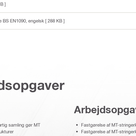
B ]
ce BS EN1090
, engelsk
[ 288 KB ]
jdsopgaver
Arbejdsopga
rtig samling gør MT
Fastgørelse af MT-stringerk
rukturer
Fastgørelse af MT-stringer