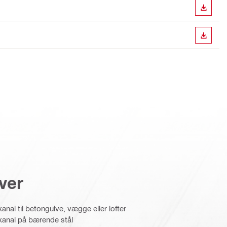
DOWN
DOWN
ver
anal til betongulve, vægge eller lofter
kanal på bærende stål