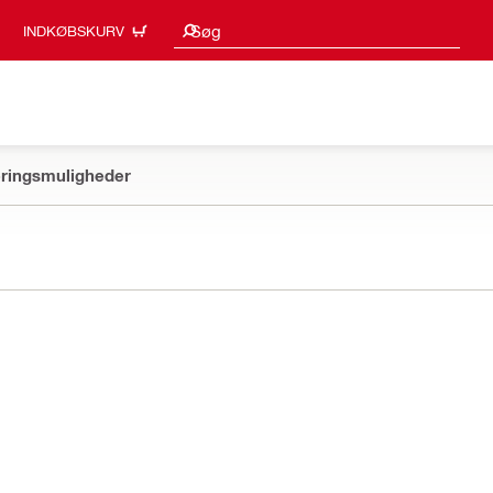
Søgeresultater
Søg
INDKØBSKURV
ringsmuligheder