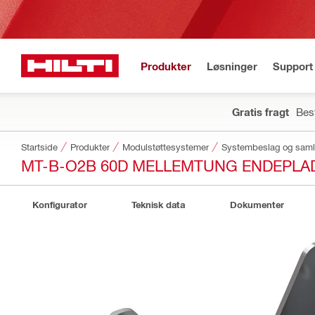
Produkter
Løsninger
Support 
Gratis fragt
Best
Startside
Produkter
Modulstøttesystemer
Systembeslag og saml
MT-B-O2B 60D MELLEMTUNG ENDEPLA
Konfigurator
Teknisk data
Dokumenter