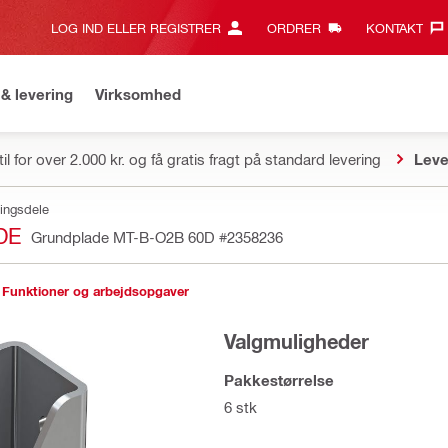
LOG IND ELLER REGISTRER
ORDRER
KONTAKT‎
& levering
Virksomhed
il for over 2.000 kr. og få gratis fragt på standard levering
Leve
ingsdele
DE
Grundplade MT-B-O2B 60D
#2358236
Funktioner og arbejdsopgaver
Valgmuligheder
Pakkestørrelse
6 stk