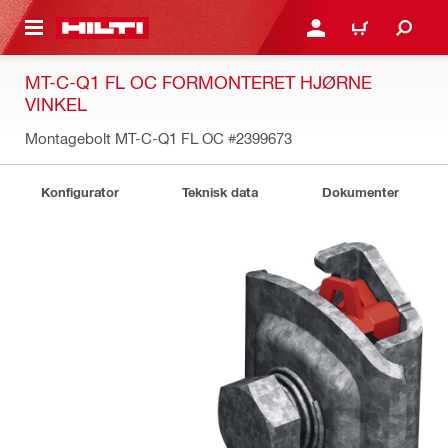
IL HOVEDINDHOLD
LOG IND ELLER REGIST
INDKØBSKURV
MT-C-Q1 FL OC FORMONTERET HJØRNE
VINKEL
Montagebolt MT-C-Q1 FL OC
#2399673
Konfigurator
Teknisk data
Dokumenter