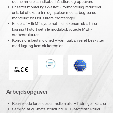
det nemmere at indkøbe, håndtere og opbevare
Ensartet monteringskvalitet – formontering reducerer
antallet af ekstra trin og hjælper med at begrænse
monteringsfejl for sikrere monteringer
En del af Hilti MT-systemet – en økonomisk alt-i-en-
løsning til stort set alle modulopbyggede MEP-
støttestrukturer
Korrosionsbestandighed – varmgalvaniseret beskytter
mod fugt og kemisk korrosion
DNV
Eurocode
CE EN 1090 mærke
Arbejdsopgaver
Retvinklede forbindelser mellem alle MT-stringer-kanaler
Samling af 2D-metalstruktur til MEP-støttestrukturer