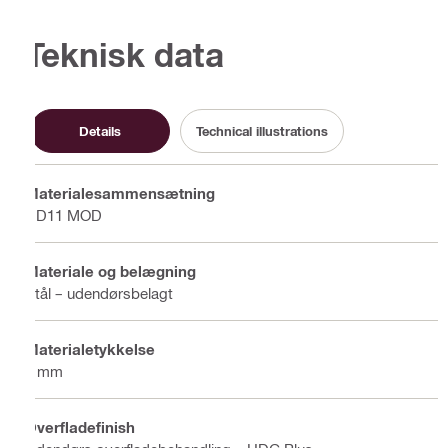
Teknisk data
Details
Technical illustrations
Materialesammensætning
DD11 MOD
Materiale og belægning
Stål – udendørsbelagt
Materialetykkelse
3 mm
Overfladefinish