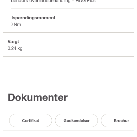
Udendørs overfladebehandling – HDG Plus
Tilspændingsmoment
40 Nm
Vægt
0.24 kg
Dokumenter
Certifikat
Godkendelser
Brochure