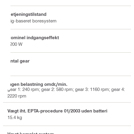
Betjeningstilstand
Rig-baseret boresystem
Nominel indgangseffekt
3200 W
Antal gear
4
Ingen belastning omdr./min.
gear 1: 240 rpm; gear 2: 580 rpm; gear 3: 1160 rpm; gear 4:
2220 rpm
Vægt iht. EPTA-procedure 01/2003 uden batteri
15.4 kg