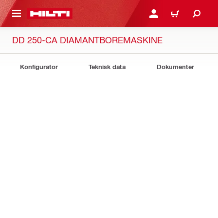
IL HOVEDINDHOLD
LOG IND ELLER REGIST
INDKØBSKURV
DD 250-CA DIAMANTBOREMASKINE
Konfigurator
Teknisk data
Dokumenter