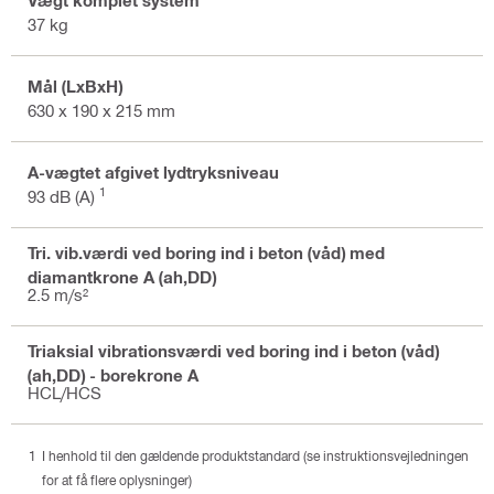
Vægt komplet system
37 kg
Mål (LxBxH)
630 x 190 x 215 mm
A-vægtet afgivet lydtryksniveau
1
93 dB (A)
Tri. vib.værdi ved boring ind i beton (våd) med
diamantkrone A (ah,DD)
2.5 m/s²
Triaksial vibrationsværdi ved boring ind i beton (våd)
(ah,DD) - borekrone A
HCL/HCS
I henhold til den gældende produktstandard (se instruktionsvejledningen
for at få flere oplysninger)