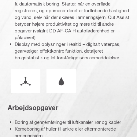
fuldautomatisk boring. Starter, når en overflade
registreres, og optimerer derefter fortløbende hastighed
og vand, selv når der skæres i armeringsjern. Cut Assist
betyder højere produktivitet og mere tid til andre
opgaver (valgfrit DD AF-CA H autoføderenhed er
påkrævet)
Display med oplysninger i realtid – digitalt vaterpas,
gearvælger, effektkontrolfunktion, detaljeret
brugsstatistik og let forståelige servicemeddelelser
Betjeningstilstand
Våd eller tør betjening
Arbejdsopgaver
Boring af gennemføringer til luftkanaler, rør og kabler
Kerneboring af huller til ankre eller eftermonterede
armeringsjern