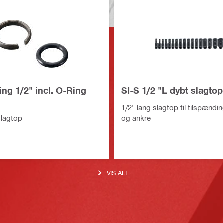
ring 1/2" incl. O-Ring
SI-S 1/2 "L dybt slagtop
1/2" lang slagtop til tilspændin
 slagtop
og ankre
VIS ALT