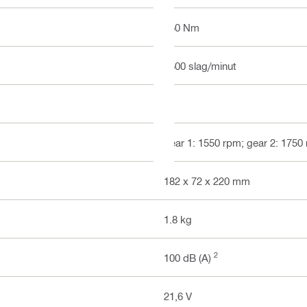
650 Nm
3500 slag/minut
2
gear 1: 1550 rpm; gear 2: 1750
182 x 72 x 220 mm
1.8 kg
2
100 dB (A)
21,6 V