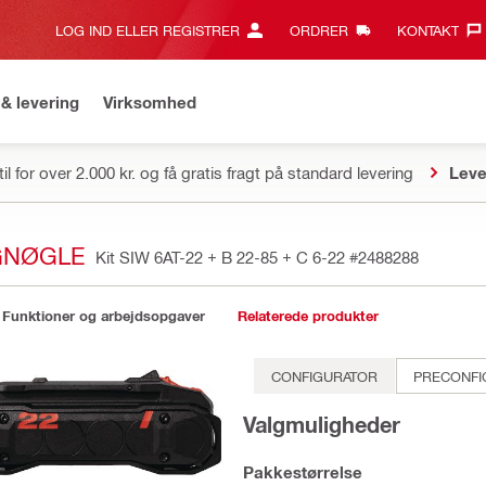
LOG IND ELLER REGISTRER
ORDRER
KONTAKT‎
& levering
Virksomhed
il for over 2.000 kr. og få gratis fragt på standard levering
Leve
AGNØGLE
Kit SIW 6AT-22 + B 22-85 + C 6-22
#2488288
Funktioner og arbejdsopgaver
Relaterede produkter
CONFIGURATOR
PRECONFI
Valgmuligheder
Pakkestørrelse