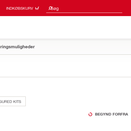
Søgeresultater
Søg
INDKØBSKURV
ringsmuligheder
GURED KITS
BEGYND FORFRA