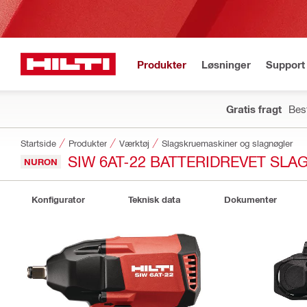
Produkter
Løsninger
Support 
Gratis fragt
Best
Startside
Produkter
Værktøj
Slagskruemaskiner og slagnøgler
SIW 6AT-22 BATTERIDREVET SL
NURON
Konfigurator
Teknisk data
Dokumenter