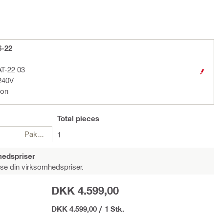
6-22
AT-22 03
-240V
ion
Total
pieces
Pakker
1
hedspriser
 se din virksomhedspriser.
DKK 4.599,00
DKK 4.599,00
/
1 Stk.