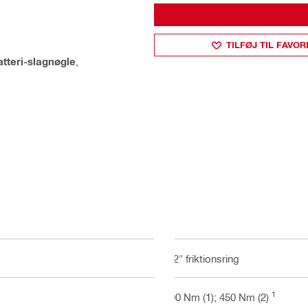
TILFØJ TIL FAVOR
atteri-slagnøgle
,
1/2" friktionsring
1
300 Nm (1); 450 Nm (2)