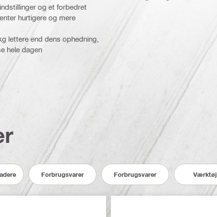
dstillinger og et forbedret
menter hurtigere og mere
kg lettere end dens ophedning,
se hele dagen
er
ladere
Forbrugsvarer
Forbrugsvarer
Værktøj