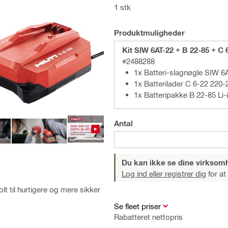
1 stk
Produktmuligheder
Kit SIW 6AT-22 + B 22-85 + C 
#2488288
1x Batteri-slagnøgle SIW 6
1x Batterilader C 6-22 220
1x Batteripakke B 22-85 Li-
Antal
Du kan ikke se dine virksom
Log ind eller registrer dig
for at
t til hurtigere og mere sikker
Se fleet priser
Rabatteret nettopris