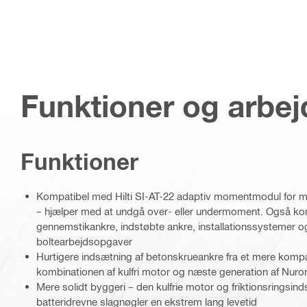
Funktioner og arbe
Funktioner
Kompatibel med Hilti SI-AT-22 adaptiv momentmodul for me
– hjælper med at undgå over- eller undermoment. Også kom
gennemstikankre, indstøbte ankre, installationssystemer o
boltearbejdsopgaver
Hurtigere indsætning af betonskrueankre fra et mere komp
kombinationen af kulfri motor og næste generation af Nuron
Mere solidt byggeri – den kulfrie motor og friktionsringsinds
batteridrevne slagnøgler en ekstrem lang levetid