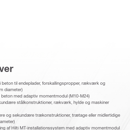
ver
beton til endeplader, forskallingspropper, rækværk og
mm diameter)
kre i beton med adaptiv momentmodul (M10-M24)
ekundære stålkonstruktioner, rækværk, hylde og maskiner
ære og sekundære trækonstruktioner, trætage eller midlertidige
iameter)
ring af Hilti MT-installationssystem med adaptiv momentmodul