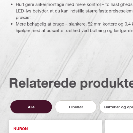
Hurtigere ankermontage med mere kontrol – to hastighedsin
LED-lys betyder, at du kan indstille større fastgørelsesele
præcist
Mere behagelig at bruge – slankere, 52 mm kortere og 0,4 
hjælper med at udsætte træthed ved boltning og fastgørel
Relaterede produkt
Alle
Tilbehør
Batterier og op
NURON