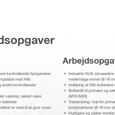
jdsopgaver
Arbejdsopga
re kontrollerede fastgørelser
Indsætte HUS-skrueankre i 
patibel med Hilti
midlertidige emner (8-16 
g andre kontrollerede
Indlejring af Hilti-boltan
Boltestål til primære og s
akt værktøj, takket være
(M10-M20)
-batterier
Træskruning i træ for prim
tikket er med til at give vores
konstruktioner (8-16 mm d
Hurtigere og sikker monte