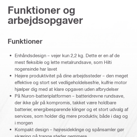
Funktioner og
arbejdsopgaver
Funktioner
Enhåndsdesign – vejer kun 2,2 kg. Dette er en af de
mest fleksible og lette metalrundsave, som Hilti
nogensinde har lavet
Højere produktivitet på dine arbejdssteder – den meget
effektive og stort set vedligeholdelsesfrie, kulfrie motor
hjælper dig med at klare opgaven uden afbrydelser
På Nuron-batteriplatformen – batteridrevne rundsave,
der ikke går på kompromis, takket være holdbare
batterier, energibesparende klinger og et stort udvalg af
services, som holder dig mere produktiv, både i dag og
i morgen
Kompakt design – højresideklinge og spånsamler gør
skæring på trange steder nemmere