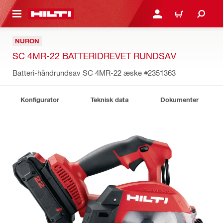
IL HOVEDINDHOLD
LOG IND ELLER REGIST
INDKØBSKURV
NURON
SC 4MR-22 BATTERIDREVET RUNDSAV
Batteri-håndrundsav SC 4MR-22 æske
#2351363
Konfigurator
Teknisk data
Dokumenter