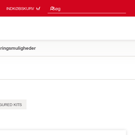
Søgeresultater
Søg
INDKØBSKURV
ringsmuligheder
GURED KITS