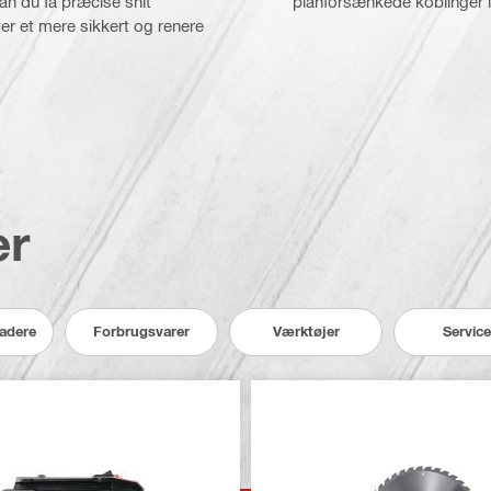
an du få præcise snit
planforsænkede koblinger i 
ver et mere sikkert og renere
er
ladere
Forbrugsvarer
Værktøjer
Servic