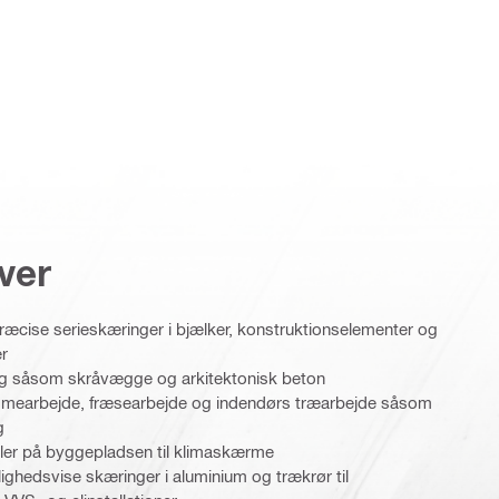
ver
ræcise serieskæringer i bjælker, konstruktionselementer og
er
ling såsom skråvægge og arkitektonisk beton
rammearbejde, fræsearbejde og indendørs træarbejde såsom
g
iler på byggepladsen til klimaskærme
jlighedsvise skæringer i aluminium og trækrør til