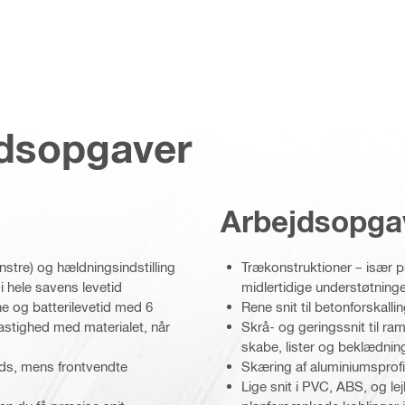
jdsopgaver
Arbejdsopga
nstre) og hældningsindstilling
Trækonstruktioner – især p
i hele savens levetid
midlertidige understøtning
e og batterilevetid med 6
Rene snit til betonforskal
astighed med materialet, når
Skrå- og geringssnit til 
skabe, lister og beklædnin
ads, mens frontvendte
Skæring af aluminiumsprof
Lige snit i PVC, ABS, og le