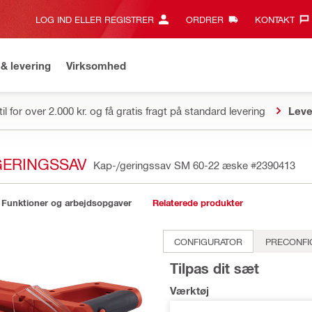
LOG IND ELLER REGISTRER
ORDRER
KONTAKT‎
& levering
Virksomhed
il for over 2.000 kr. og få gratis fragt på standard levering
Leve
GERINGSSAV
Kap-/geringssav SM 60-22 æske
#2390413
Funktioner og arbejdsopgaver
Relaterede produkter
CONFIGURATOR
PRECONFI
Tilpas dit sæt
Værktøj