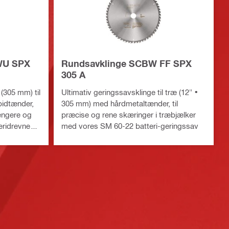
WU SPX
Rundsavklinge SCBW FF SPX
305 A
 (305 mm) til
Ultimativ geringssavsklinge til træ (12" •
bidtænder,
305 mm) med hårdmetaltænder, til
længere og
præcise og rene skæringer i træbjælker
eridrevne
med vores SM 60-22 batteri-geringssav