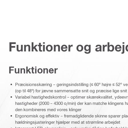
Funktioner og arbe
Funktioner
Præcisionsskæring – geringsindstilling (≤ 60° højre ≤ 52° ve
(op til 48°) for jævne sammensatte snit og præcise lige snit 
Variabel hastighedskontrol – optimer skærekvalitet, ydeevn
hastigheder (2000 – 4300 o/min) der kan matche klingens h
den kombineres med vores klinger
Ergonomisk og effektiv – fremadglidende skinne sparer pl
hældningsjusteringer hjælper med at strømline arbejdet