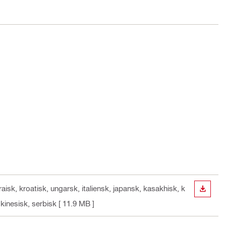
raisk, kroatisk, ungarsk, italiensk, japansk, kasakhisk, k
DOWN
 kinesisk, serbisk
[ 11.9 MB ]