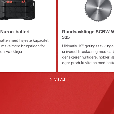
 Nuron-batteri
Rundsavklinge SCBW 
305
batteri med højeste kapacitet
at maksimere brugstiden for
Ultimativ 12" geringssavklinge
ron-værktøjer
universel træskæring med car
der skærer hurtigere, holder 
øger produktiviteten med batt
geringssave
VIS ALT