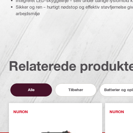
Integreret LED-skyggelinje – selv under dårlige lysforhold k
Sikker og ren – hurtigt nødstop og effektiv støvfjernelse gi
arbejdsmiljø
Relaterede produkt
Alle
Tilbehør
Batterier og op
NURON
NURON