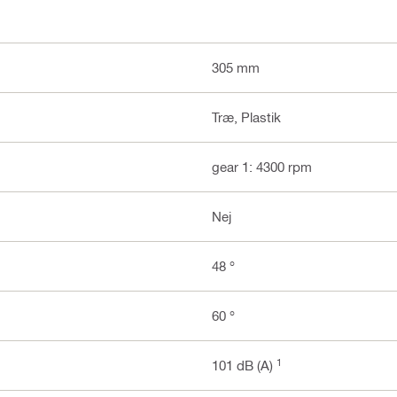
305 mm
Træ, Plastik
gear 1: 4300 rpm
Nej
48 °
60 °
1
101 dB (A)