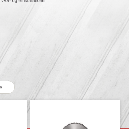
VVS- og elinstallationer
es