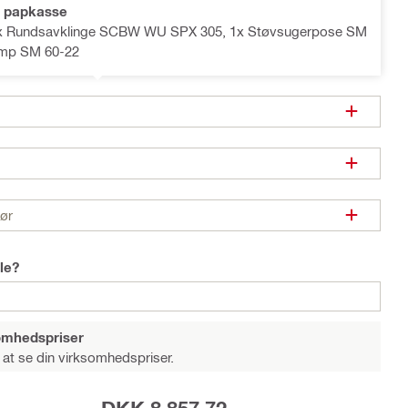
 papkasse
1x Rundsavklinge SCBW WU SPX 305, 1x Støvsugerpose SM
amp SM 60-22
hør
le?
somhedspriser
 at se din virksomhedspriser.