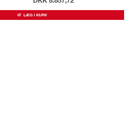
DKK 8.857,72
LÆG I KURV