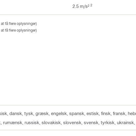
2
2.5 m/s²
at få flere oplysninger)
at få flere oplysninger)
kkisk, dansk, tysk, græsk, engelsk, spansk, estisk, finsk, fransk, heb
sk, rumænsk, russisk, slovakisk, slovensk, svensk, tyrkisk, ukrainsk,