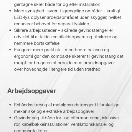
gentagne skær både før og efter installation
Mere synlighed i svært tilgængelige områder – kraftigt
LED-lys oplyser arbejdsområdet uden skygger, hvilket
reducerer behovet for separat lyskilde
Sikrere arbejdssteder – skårede gevindstænger er
udviklet til at falde i en affaldsopsamling til sikrere og
nemmere bortskaffelse
Fungerer mere praktisk – med bedre balance og
ergonomi gør den kompakte skærer til gevindstang det
muligt for brugeren at arbejde med arbejdsopgaver
over hovedhøjde i længere tid uden træthed
Arbejdsopgaver
Enhåndsskæring af metalgevindstænger til forskellige
mekaniske og elektriske arbejdsopgaver
Gevindstang til både for- og eftermontering, inklusive
rør, kabelbakkeinstallationer, ventilationskanaler og
nedhængte lofter