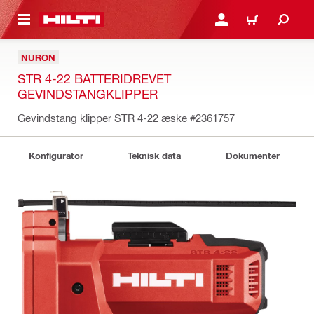
IL HOVEDINDHOLD
LOG IND ELLER REGIST
INDKØBSKURV
NURON
STR 4-22 BATTERIDREVET
GEVINDSTANGKLIPPER
Gevindstang klipper STR 4-22 æske
#2361757
Konfigurator
Teknisk data
Dokumenter