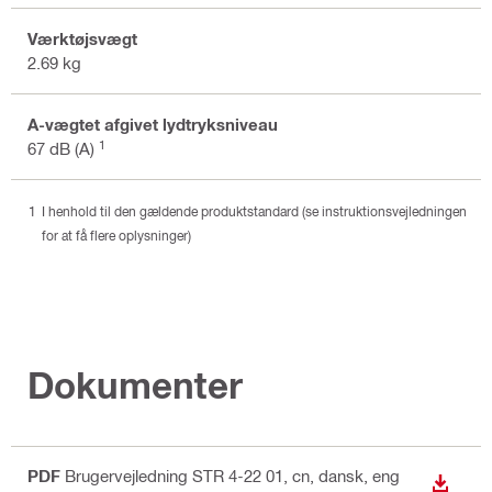
Værktøjsvægt
2.69 kg
A-vægtet afgivet lydtryksniveau
1
67 dB (A)
I henhold til den gældende produktstandard (se instruktionsvejledningen
for at få flere oplysninger)
Dokumenter
PDF
Brugervejledning STR 4-22 01
, cn, dansk, eng
DOWN