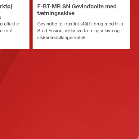
rktøj
F-BT-MR SN Gevindbolte med
tætningsskive
e
 effektiv
Gevindbolte i rustfrit stål til brug med Hilti
 i stål
Stud Fusion, inklusive tætningsskive og
sikkerhedsflangemøtrik