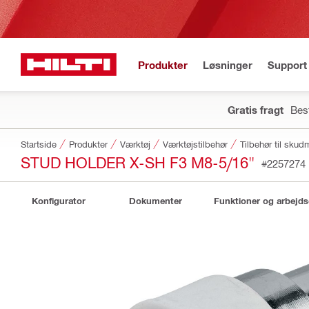
Produkter
Løsninger
Support 
Gratis fragt
Best
Startside
Produkter
Værktøj
Værktøjstilbehør
Tilbehør til sku
STUD HOLDER X-SH F3 M8-5/16"
#2257274
Konfigurator
Dokumenter
Funktioner og arbejd