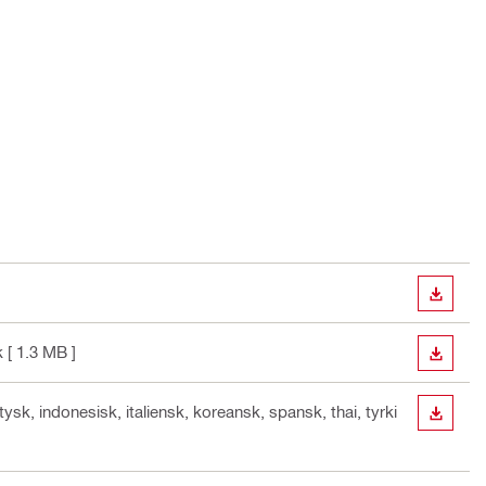
DOWN
k
[ 1.3 MB ]
DOWN
 tysk, indonesisk, italiensk, koreansk, spansk, thai, tyrki
DOWN