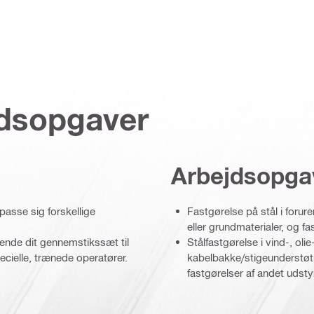
jdsopgaver
Arbejdsopga
lpasse sig forskellige
Fastgørelse på stål i forur
eller grundmaterialer, og fa
dende dit gennemstikssæt til
Stålfastgørelse i vind-, oli
ecielle, trænede operatører.
kabelbakke/stigeunderstøtni
fastgørelser af andet udsty