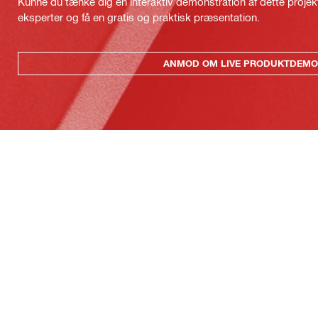
Kunne du tænke dig en interaktiv demonstration af dette proje
eksperter og få en gratis og praktisk præsentation.
ANMOD OM LIVE PRODUKTDEMO