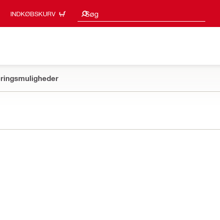
Søgeresultater
Søg
INDKØBSKURV
ringsmuligheder