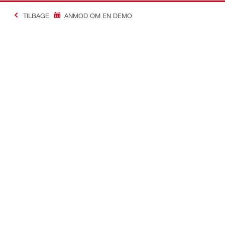
TILBAGE
ANMOD OM EN DEMO
Making Constructio
Kontakt
Links
Kontakt os
Din konto
Find din Hilti Store
Ordre og til
Bliv kontaktet
Værktøjsstyr