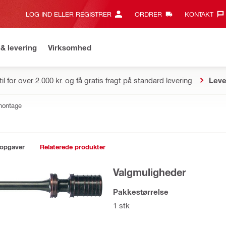
LOG IND ELLER REGISTRER
ORDRER
KONTAKT‎
& levering
Virksomhed
il for over 2.000 kr. og få gratis fragt på standard levering
Leve
dmontage
sopgaver
Relaterede produkter
Valgmuligheder
Pakkestørrelse
1 stk