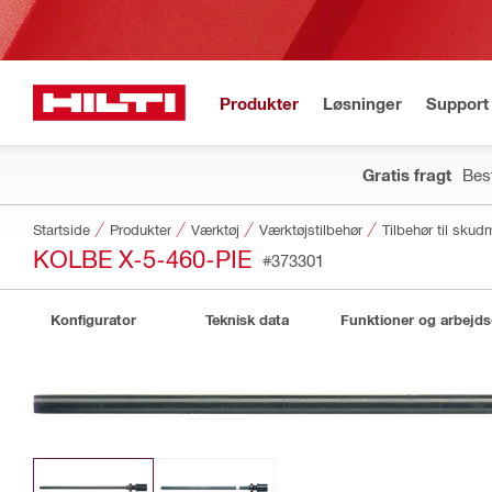
Produkter
Løsninger
Support 
Gratis fragt
Best
Startside
Produkter
Værktøj
Værktøjstilbehør
Tilbehør til sku
KOLBE X-5-460-PIE
#373301
Konfigurator
Teknisk data
Funktioner og arbejd