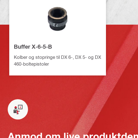
Buffer X-6-5-B
Kolber og stopringe til DX 6-, DX 5- og DX
460-boltepistoler
Anmod om live produktde