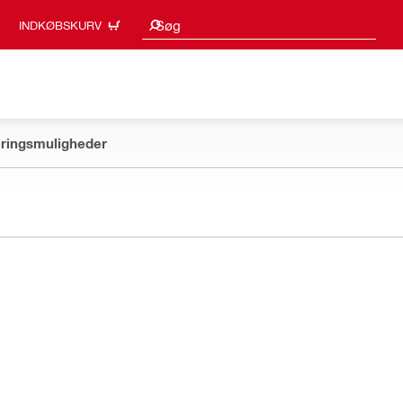
Søgeresultater
Søg
INDKØBSKURV
ringsmuligheder