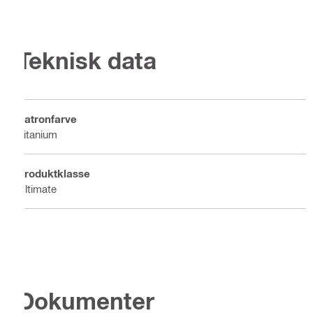
Teknisk data
Patronfarve
Titanium
Produktklasse
Ultimate
Dokumenter