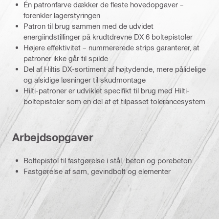
Én patronfarve dækker de fleste hovedopgaver –
forenkler lagerstyringen
Patron til brug sammen med de udvidet
energiindstillinger på krudtdrevne DX 6 boltepistoler
Højere effektivitet – nummererede strips garanterer, at
patroner ikke går til spilde
Del af Hiltis DX-sortiment af højtydende, mere pålidelige
og alsidige løsninger til skudmontage
Hilti-patroner er udviklet specifikt til brug med Hilti-
boltepistoler som en del af et tilpasset tolerancesystem
Arbejdsopgaver
Boltepistol til fastgørelse i stål, beton og porebeton
Fastgørelse af søm, gevindbolt og elementer