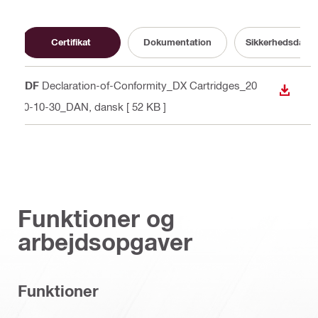
Certifikat
Dokumentation
Sikkerhedsdatab
PDF
Declaration-of-Conformity_DX Cartridges_20
DOWN
20-10-30_DAN
, dansk
[ 52 KB ]
Funktioner og
arbejdsopgaver
Funktioner