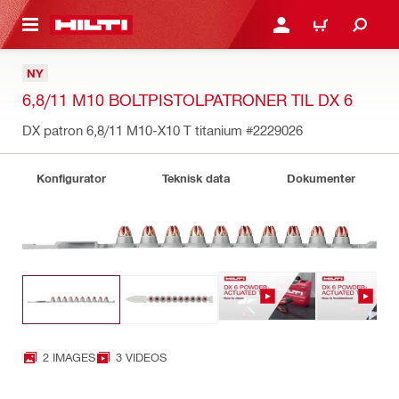
IL HOVEDINDHOLD
LOG IND ELLER REGIST
INDKØBSKURV
NY
6,8/11 M10 BOLTPISTOLPATRONER TIL DX 6
DX patron 6,8/11 M10-X10 T titanium
#2229026
Konfigurator
Teknisk data
Dokumenter
2 IMAGES
3 VIDEOS