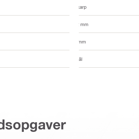
Skarp
12 mm
8 mm
Stål
jdsopgaver