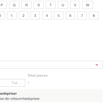
P
Q
R
S
T
U
V
W
0
1
2
3
4
5
6
7
8
Total
pieces
Pakker
1
hedspriser
 se din virksomhedspriser.