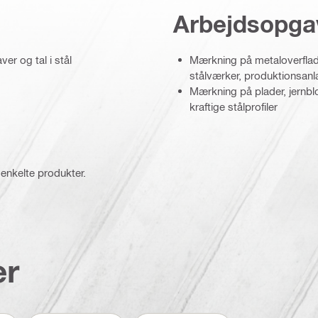
Arbejdsopga
er og tal i stål
Mærkning på metaloverflader
stålværker, produktionsanl
Mærkning på plader, jernblo
kraftige stålprofiler
 enkelte produkter.
er