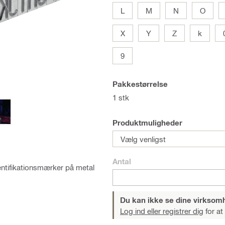
L
M
N
O
X
Y
Z
k
9
Pakkestørrelse
1 stk
Produktmuligheder
Vælg venligst
Antal
entifikationsmærker på metal
Du kan ikke se dine virksom
Log ind eller registrer dig
for at