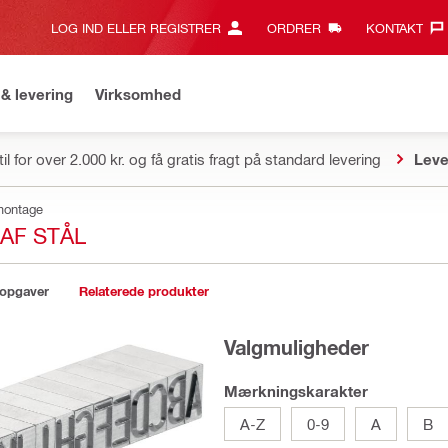
LOG IND ELLER REGISTRER
ORDRER
KONTAKT‎
& levering
Virksomhed
il for over 2.000 kr. og få gratis fragt på standard levering
Leve
dmontage
AF STÅL
sopgaver
Relaterede produkter
Valgmuligheder
Mærkningskarakter
A-Z
0-9
A
B