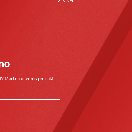
VIS ALT
mo
kt? Mød en af vores produkt