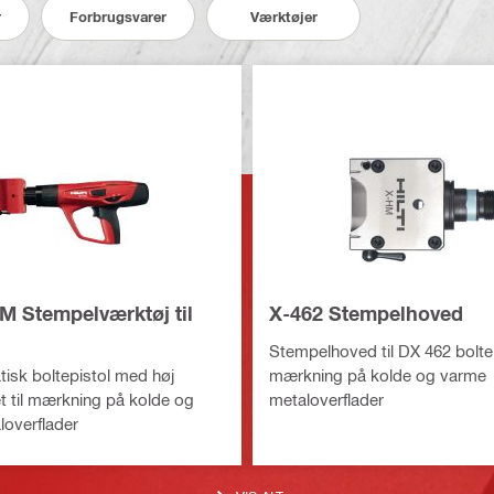
r
Forbrugsvarer
Værktøjer
M Stempelværktøj til
X-462 Stempelhoved
Stempelhoved til DX 462 boltepi
isk boltepistol med høj
mærkning på kolde og varme
et til mærkning på kolde og
metaloverflader
overflader