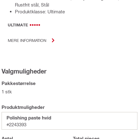
Rustfrit stål, Stål
Produktklasse: Ultimate
ULTIMATE
MERE INFORMATION
Valgmuligheder
Pakkestørrelse
1 stk
Produktmuligheder
Polishing paste hvid
#2243393
Antal
Total
pieces