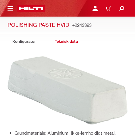
IL HOVEDINDHOLD
LOG IND ELLER REGIST
INDKØBSKURV
POLISHING PASTE HVID
#2243393
Konfigurator
Teknisk data
Grundmateriale: Aluminium, Ikke-jernholdigt metal,