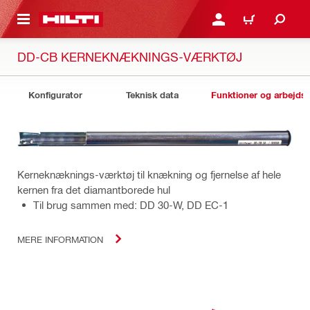
IL HOVEDINDHOLD
LOG IND ELLER REGIST
INDKØBSKURV
DD-CB KERNEKNÆKNINGS-VÆRKTØJ
Konfigurator
Teknisk data
Funktioner og arbejds
Kerneknæknings-værktøj til knækning og fjernelse af hele
kernen fra det diamantborede hul
Til brug sammen med: DD 30-W, DD EC-1
MERE INFORMATION