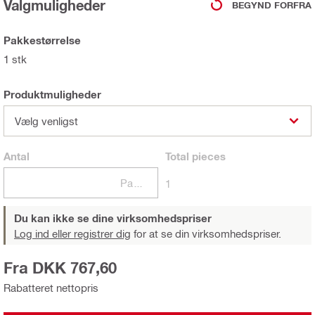
Valgmuligheder
BEGYND FORFRA
Pakkestørrelse
1 stk
Produktmuligheder
Vælg venligst
Antal
Total
pieces
Pakker
1
Du kan ikke se dine virksomhedspriser
Log ind eller registrer dig
for at se din virksomhedspriser.
Fra DKK 767,60
Rabatteret nettopris