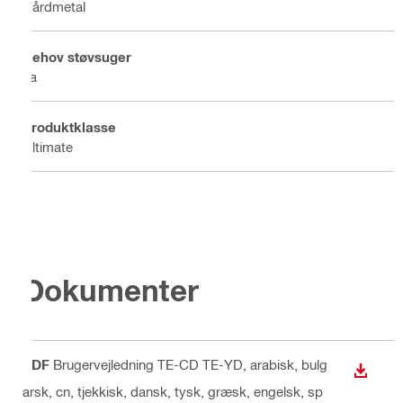
Hårdmetal
Behov støvsuger
Ja
Produktklasse
Ultimate
Dokumenter
PDF
Brugervejledning TE-CD TE-YD
, arabisk, bulg
DOWN
arsk, cn, tjekkisk, dansk, tysk, græsk, engelsk, sp