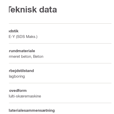
Teknisk data
Indstik
TE-Y (SDS Maks.)
Grundmateriale
Armeret beton, Beton
Arbejdstilstand
Slagboring
Hovedform
Multi-skæremaskine
Materialesammensætning