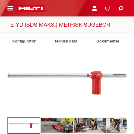
IL HOVEDINDHOLD
LOG IND ELLER REGIST
INDKØBSKURV
TE-YD (SDS MAKS.) METRISK SUGEBOR
Konfigurator
Teknisk data
Dokumenter