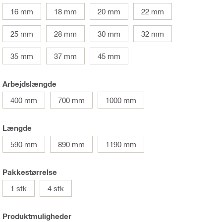
16 mm
18 mm
20 mm
22 mm
25 mm
28 mm
30 mm
32 mm
35 mm
37 mm
45 mm
Arbejdslængde
400 mm
700 mm
1000 mm
Længde
590 mm
890 mm
1190 mm
Pakkestørrelse
1 stk
4 stk
Produktmuligheder