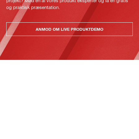
projekt? Mød en af vores produkt eksperter og få en gratis
og praktisk præsentation.
ANMOD OM LIVE PRODUKTDEMO