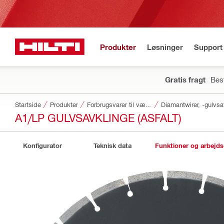
Produkter
Løsninger
Support 
Gratis fragt
Best
Startside
Produkter
Forbrugsvarer til værktøj
Diamantwirer, -gulvsa
A1/LP GULVSAVKLINGE (ASFALT)
Konfigurator
Teknisk data
Funktioner og arbejd