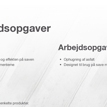
jdsopgaver
Arbejdsopga
i og effekten på saven
Ophugning af asfalt
gmenterne
Designet til brug på save
 enkelte produkter.