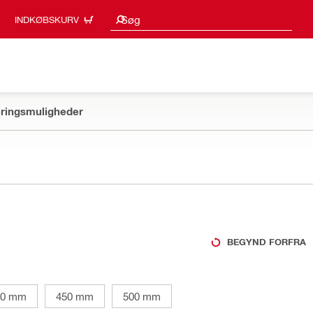
Søgeresultater
Søg
INDKØBSKURV
ringsmuligheder
BEGYND FORFRA
00 mm
450 mm
500 mm