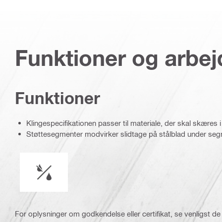
Funktioner og arbe
Funktioner
Klingespecifikationen passer til materiale, der skal skæres 
Støttesegmenter modvirker slidtage på stålblad under se
Våd eller tør betjening
For oplysninger om godkendelse eller certifikat, se venligst de