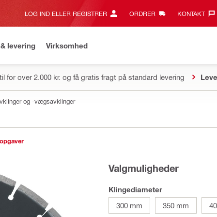
LOG IND ELLER REGISTRER
ORDRER
KONTAKT‎
& levering
Virksomhed
il for over 2.000 kr. og få gratis fragt på standard levering
Leve
vklinger og -vægsavklinger
sopgaver
Valgmuligheder
Klingediameter
300 mm
350 mm
4