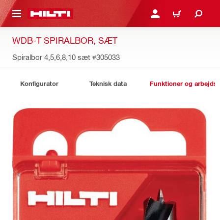
IL HOVEDINDHOLD
LOG IND ELLER REGIST
INDKØBSKURV
WDB-T SPIRALBOR, SÆT
Spiralbor 4,5,6,8,10 sæt
#305033
Konfigurator
Teknisk data
Funktioner og arbejds