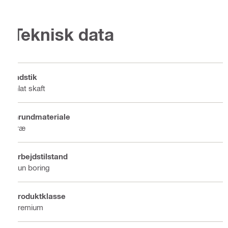
Teknisk data
Indstik
Glat skaft
Grundmateriale
Træ
Arbejdstilstand
Kun boring
Produktklasse
Premium