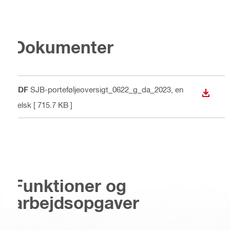
Dokumenter
PDF
SJB-porteføljeoversigt_0622_g_da_2023
, en
DOWN
gelsk
[ 715.7 KB ]
Funktioner og
arbejdsopgaver