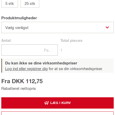
5 stk
25 stk
Produktmuligheder
Vælg venligst
Antal
Total
pieces
Pakker
1
Du kan ikke se dine virksomhedspriser
Log ind eller registrer dig
for at se din virksomhedspriser.
Fra DKK 112,75
Rabatteret nettopris
LÆG I KURV