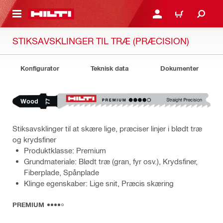
IL HOVEDINDHOLD
LOG IND ELLER REGIST
INDKØBSKURV
STIKSAVSKLINGER TIL TRÆ (PRÆCISION)
Konfigurator
Teknisk data
Dokumenter
Stiksavsklinger til at skære lige, præciser linjer i blødt træ
og krydsfiner
Produktklasse: Premium
Grundmateriale: Blødt træ (gran, fyr osv.), Krydsfiner,
Fiberplade, Spånplade
Klinge egenskaber: Lige snit, Præcis skæring
PREMIUM