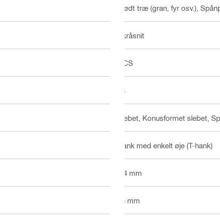
Blødt træ (gran, fyr osv.), Spån
Skråsnit
HCS
18
Slebet, Konusformet slebet, Sp
Hank med enkelt øje (T-hank)
1.4 mm
56 mm