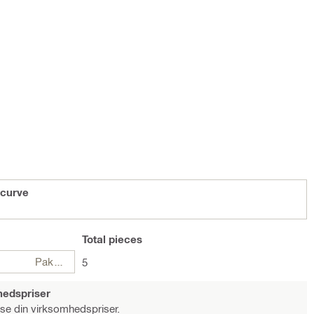
 curve
Total
pieces
Pakker
5
hedspriser
 se din virksomhedspriser.