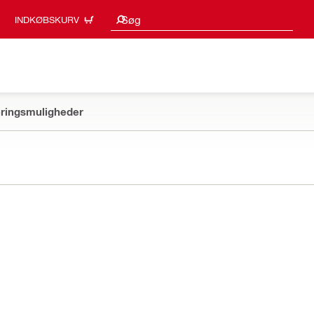
Søgeresultater
Søg
INDKØBSKURV
ringsmuligheder