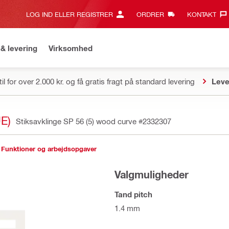
LOG IND ELLER REGISTRER
ORDRER
KONTAKT‎
& levering
Virksomhed
il for over 2.000 kr. og få gratis fragt på standard levering
Leve
E)
Stiksavklinge SP 56 (5) wood curve
#2332307
Funktioner og arbejdsopgaver
Valgmuligheder
Tand pitch
1.4 mm