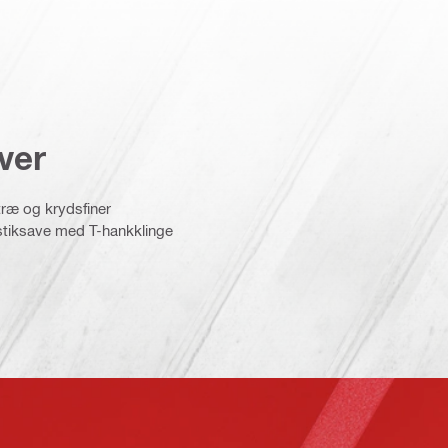
ver
træ og krydsfiner
stiksave med T-hankklinge