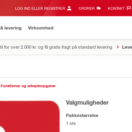
LOG IND ELLER REGISTRER
ORDRER
KONTAKT‎
& levering
Virksomhed
il for over 2.000 kr. og få gratis fragt på standard levering
Leve
Funktioner og arbejdsopgaver
Valgmuligheder
Pakkestørrelse
1 stk