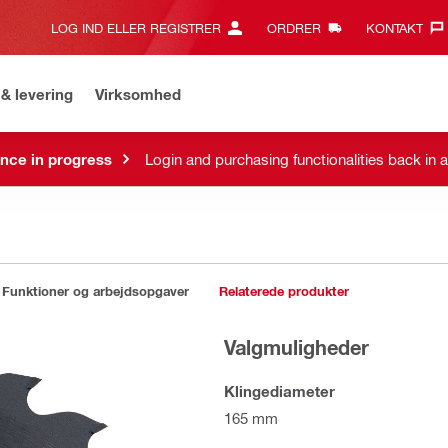
LOG IND ELLER REGISTRER
ORDRER
KONTAKT‎
& levering
Virksomhed
nce in progress
Login and purchasing functionalities back in 
Funktioner og arbejdsopgaver
Relaterede produkter
Valgmuligheder
Klingediameter
165 mm