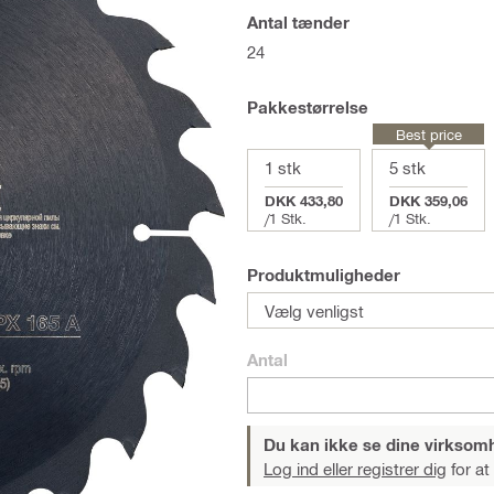
Antal tænder
24
Pakkestørrelse
Best price
1 stk
5 stk
DKK 433,80
DKK 359,06
/
1 Stk.
/
1 Stk.
Produktmuligheder
Vælg venligst
Antal
Du kan ikke se dine virksom
Log ind eller registrer dig
for at