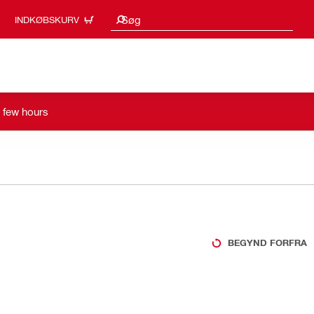
Søgeresultater
Søg
INDKØBSKURV
a few hours
BEGYND FORFRA