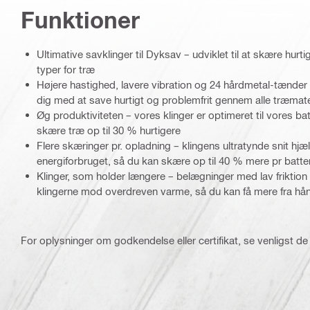
Funktioner
Ultimative savklinger til Dyksav – udviklet til at skære hurti
typer for træ
Højere hastighed, lavere vibration og 24 hårdmetal-tænde
dig med at save hurtigt og problemfrit gennem alle træmate
Øg produktiviteten – vores klinger er optimeret til vores b
skære træ op til 30 % hurtigere
Flere skæringer pr. opladning – klingens ultratynde snit hj
energiforbruget, så du kan skære op til 40 % mere pr batte
Klinger, som holder længere – belægninger med lav friktion
klingerne mod overdreven varme, så du kan få mere fra hån
For oplysninger om godkendelse eller certifikat, se venligst de