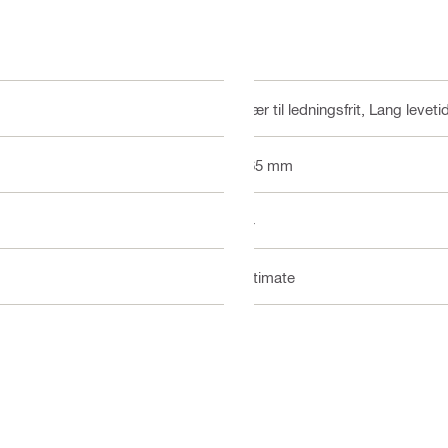
Især til ledningsfrit, Lang leve
165 mm
24
Ultimate