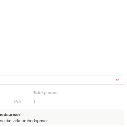
Total
pieces
Pakker
1
hedspriser
 se din virksomhedspriser.