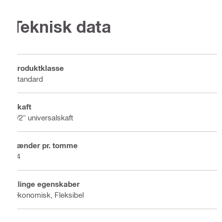
Teknisk data
Produktklasse
Standard
Skaft
1/2" universalskaft
Tænder pr. tomme
24
Klinge egenskaber
Økonomisk, Fleksibel