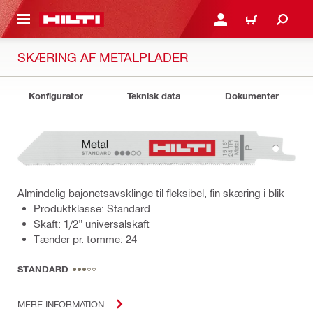
IL HOVEDINDHOLD
LOG IND ELLER REGIST
INDKØBSKURV
SKÆRING AF METALPLADER
Konfigurator
Teknisk data
Dokumenter
Almindelig bajonetsavsklinge til fleksibel, fin skæring i blik
Produktklasse: Standard
Skaft: 1/2" universalskaft
Tænder pr. tomme: 24
STANDARD
MERE INFORMATION