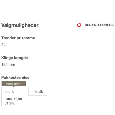
Valgmuligheder
BEGYND FORFRA
Tænder pr. tomme
24
Klinge længde
152 mm
Pakkestørrelse
Best price
5 stk
45 stk
DKK 45,99
/
1 Stk.