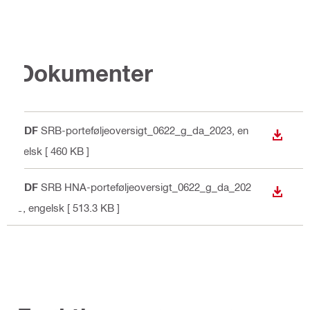
Dokumenter
PDF
SRB-porteføljeoversigt_0622_g_da_2023
, en
DOWN
gelsk
[ 460 KB ]
PDF
SRB HNA-porteføljeoversigt_0622_g_da_202
DOWN
3
, engelsk
[ 513.3 KB ]