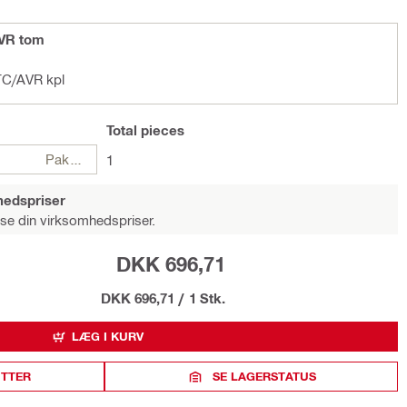
AVR tom
TC/AVR kpl
Total
pieces
Pakker
1
hedspriser
 se din virksomhedspriser.
DKK 696,71
DKK 696,71
/
1 Stk.
LÆG I KURV
ITTER
SE LAGERSTATUS