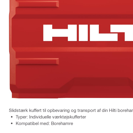
Slidstærk kuffert til opbevaring og transport af din Hilti boreh
Typer: Individuelle værktøjskufferter
Kompatibel med: Borehamre