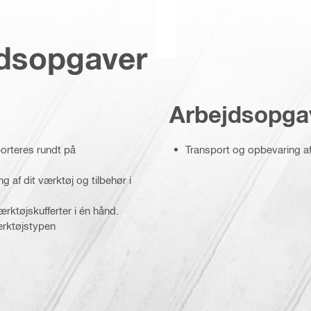
jdsopgaver
Arbejdsopga
orteres rundt på
Transport og opbevaring a
 af dit værktøj og tilbehør i
rktøjskufferter i én hånd.
ærktøjstypen