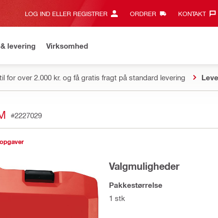
LOG IND ELLER REGISTRER
ORDRER
KONTAKT‎
& levering
Virksomhed
il for over 2.000 kr. og få gratis fragt på standard levering
Leve
M
#2227029
sopgaver
Valgmuligheder
Pakkestørrelse
1 stk