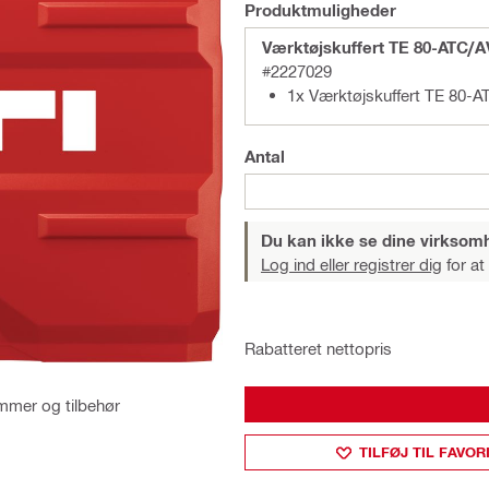
Produktmuligheder
Værktøjskuffert TE 80-ATC/
#2227029
1x Værktøjskuffert TE 80-A
Antal
Du kan ikke se dine virksom
Log ind eller registrer dig
for at
Rabatteret nettopris
ammer og tilbehør
TILFØJ TIL FAVOR