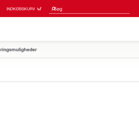
Søgeresultater
Søg
INDKØBSKURV
ringsmuligheder