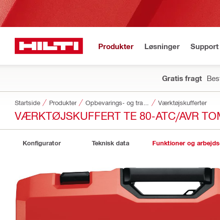
Produkter
Løsninger
Support 
Gratis fragt
Best
Startside
Produkter
Opbevarings- og transportsystemer til værktøj
Værktøjskufferter
VÆRKTØJSKUFFERT TE 80-ATC/AVR TO
Konfigurator
Teknisk data
Funktioner og arbejd