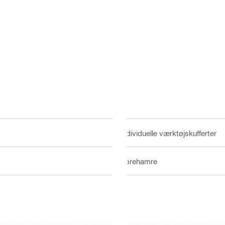
Individuelle værktøjskufferter
Borehamre