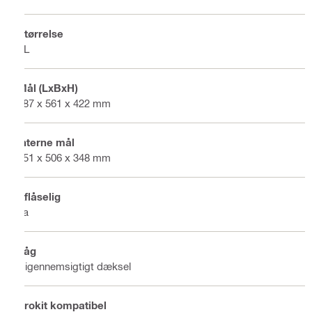
Størrelse
XL
Mål (LxBxH)
387 x 561 x 422 mm
Interne mål
351 x 506 x 348 mm
Aflåselig
Ja
Låg
Uigennemsigtigt dæksel
Prokit kompatibel