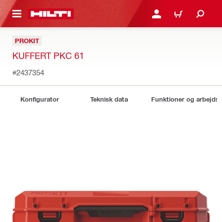
IL HOVEDINDHOLD
LOG IND ELLER REGIST
INDKØBSKURV
PROKIT
KUFFERT PKC 61
#2437354
Konfigurator
Teknisk data
Funktioner og arbejds