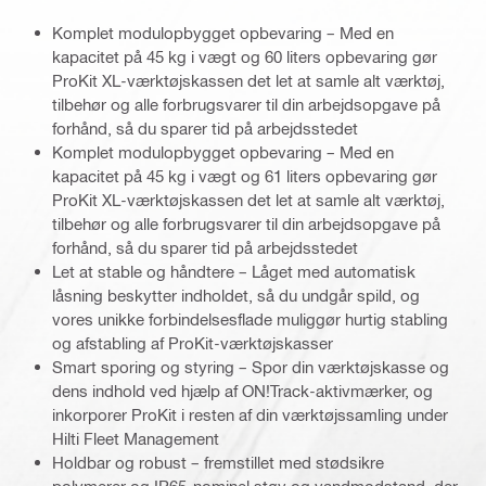
Komplet modulopbygget opbevaring – Med en
kapacitet på 45 kg i vægt og 60 liters opbevaring gør
ProKit XL-værktøjskassen det let at samle alt værktøj,
tilbehør og alle forbrugsvarer til din arbejdsopgave på
forhånd, så du sparer tid på arbejdsstedet
Komplet modulopbygget opbevaring – Med en
kapacitet på 45 kg i vægt og 61 liters opbevaring gør
ProKit XL-værktøjskassen det let at samle alt værktøj,
tilbehør og alle forbrugsvarer til din arbejdsopgave på
forhånd, så du sparer tid på arbejdsstedet
Let at stable og håndtere – Låget med automatisk
låsning beskytter indholdet, så du undgår spild, og
vores unikke forbindelsesflade muliggør hurtig stabling
og afstabling af ProKit-værktøjskasser
Smart sporing og styring – Spor din værktøjskasse og
dens indhold ved hjælp af ON!Track-aktivmærker, og
inkorporer ProKit i resten af din værktøjssamling under
Hilti Fleet Management
Holdbar og robust – fremstillet med stødsikre
polymerer og IP65-nominel støv og vandmodstand, der