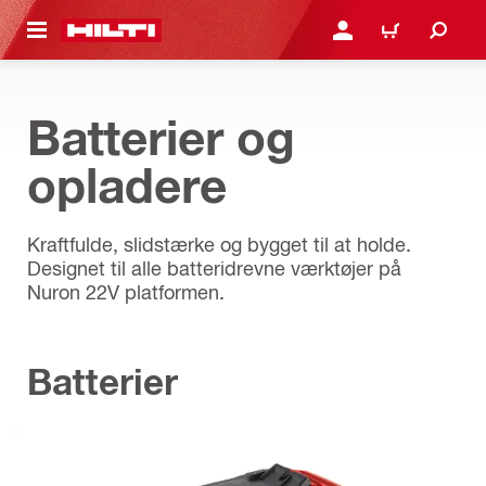
IL HOVEDINDHOLD
LOG IND ELLER REGIST
INDKØBSKURV
Batterier og
opladere
Kraftfulde, slidstærke og bygget til at holde.
Designet til alle batteridrevne værktøjer på
Nuron 22V platformen.
Batterier