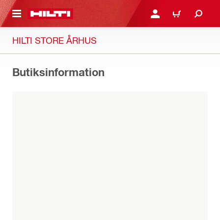
IL HOVEDINDHOLD
LOG IND ELLER REGIST
INDKØBSKURV
HILTI STORE ÅRHUS
Butiksinformation